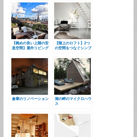
【眺めの良い上階の安
【階上のロフト】2つ
息空間】屋外リビング
の空間をつなぐシンプ
とロフトのベッドルー
ルな階段
ム
倉庫のリノベーション
湖の畔のマイクロハウ
ス