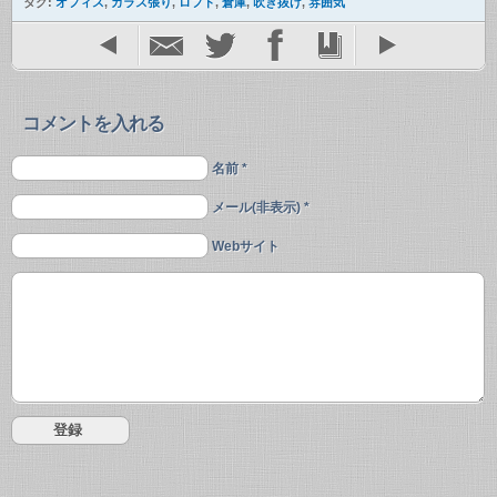
タグ:
オフィス
,
ガラス張り
,
ロフト
,
倉庫
,
吹き抜け
,
雰囲気
コメントを入れる
名前 *
メール(非表示) *
Webサイト