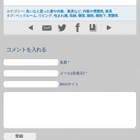
カテゴリー:
良いなと思った家や内装、家具など
,
内装や雰囲気
,
家具
タグ:
ベッドルーム
,
リビング
,
包まれ感
,
収納
,
寝室
,
階段
,
階段下
,
雰囲気
コメントを入れる
名前 *
メール(非表示) *
Webサイト