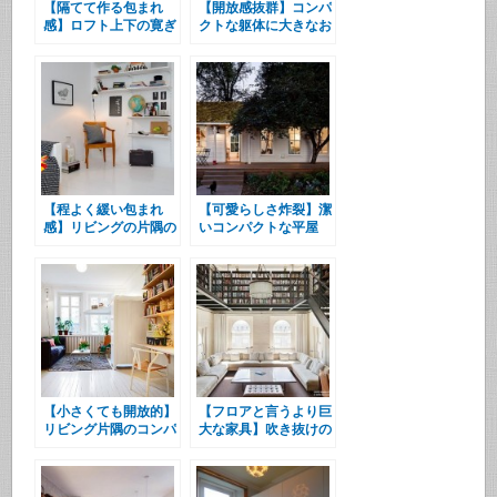
【隔てて作る包まれ
【開放感抜群】コンパ
感】ロフト上下の寛ぎ
クトな躯体に大きなお
のスペース
部屋
【程よく緩い包まれ
【可愛らしさ炸裂】潔
感】リビングの片隅の
いコンパクトな平屋
読書エリア
【小さくても開放的】
【フロアと言うより巨
リビング片隅のコンパ
大な家具】吹き抜けの
クトなロフト
上の巨大本棚