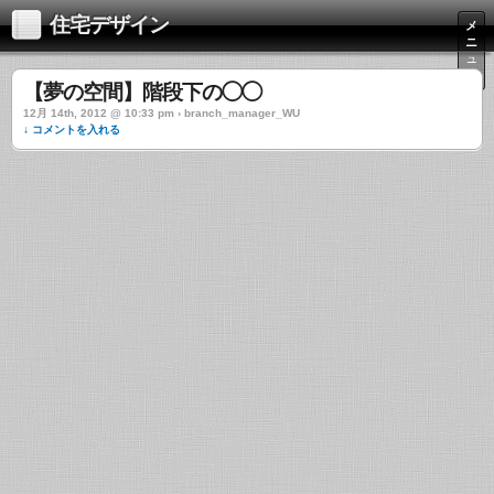
住宅デザイン
メ
ニ
ュ
ー
【夢の空間】階段下の◯◯
12月 14th, 2012 @ 10:33 pm › branch_manager_WU
↓ コメントを入れる