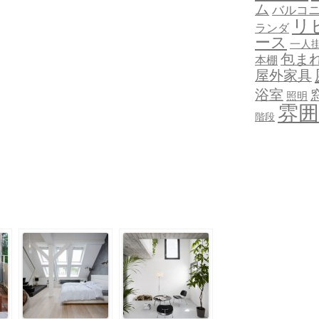
ム
バルコ
リ
ランダ
ース
一人
包ま
本棚
屋外家具
浴室
照明
雰囲
階段