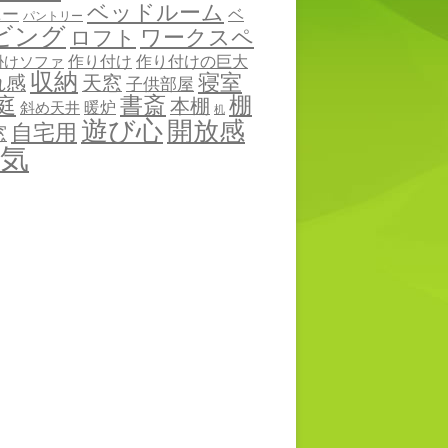
ベッドルーム
ニー
ベ
パントリー
ビング
ワークスペ
ロフト
作り付け
作り付けの巨大
掛けソファ
収納
寝室
れ感
天窓
子供部屋
棚
庭
書斎
本棚
暖炉
斜め天井
机
遊び心
開放感
自宅用
窓
気