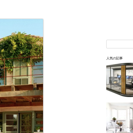
検
索:
人気の記事