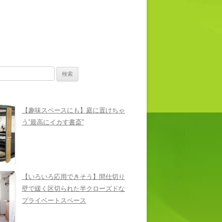
【趣味スペースにも】庭に置けちゃ
う”最高にイカす書斎”
【いろいろ応用できそう】間仕切り
壁で緩く区切られた半クローズドな
プライベートスペース