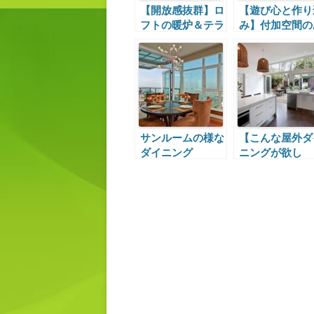
【開放感抜群】ロ
【遊び心と作り
フトの暖炉＆テラ
み】付加空間の
ス付きリビング
るコンパクトハ
ス
サンルームの様な
【こんな屋外ダ
ダイニング
ニングが欲し
い！】中外二つ
ダイニングの間
キッチン