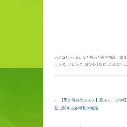
カテゴリー:
良いなと思った家や内装、家具
ランダ
,
リビング
,
遊び心
| 投稿日:
2013年
投稿ナビゲーション
←
【手斧所有のススメ】薪ストーブや暖
薪に関する各種基本知識