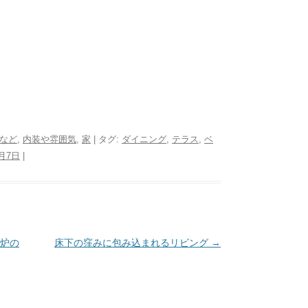
など
,
内装や雰囲気
,
家
| タグ:
ダイニング
,
テラス
,
ベ
1月7日
|
炉の
床下の窪みに包み込まれるリビング
→