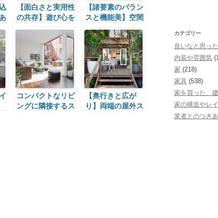
込
【面白さと実用性
【諸要素のバラン
あ
の共存】遊び心を
スと機能美】空間
ウ
満たすこだわりの
を印象づける窓
カテゴリー
窓
良いなと思っ
内装や雰囲気
(
家
(218)
家具
(538)
家を買った、
イ
コンパクトなリビ
【奥行きと広が
家の構造やレ
ングに隣接するス
り】両端の屋外ス
の
キップフロアのテ
ペースと2つの階
業者とのつき
の
ラス
段