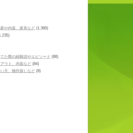
た家や内装、家具など
(1,380)
1,235)
建てた際の経験談やエピソード
(88)
イアウト、内装など
(84)
あい方、物件探しなど
(8)