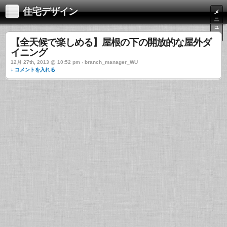
住宅デザイン
メ
ニ
ュ
ー
【全天候で楽しめる】屋根の下の開放的な屋外ダ
イニング
12月 27th, 2013 @ 10:52 pm › branch_manager_WU
↓ コメントを入れる