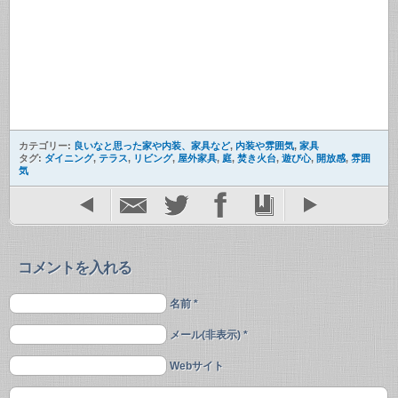
カテゴリー:
良いなと思った家や内装、家具など
,
内装や雰囲気
,
家具
タグ:
ダイニング
,
テラス
,
リビング
,
屋外家具
,
庭
,
焚き火台
,
遊び心
,
開放感
,
雰囲
気
コメントを入れる
名前 *
メール(非表示) *
Webサイト