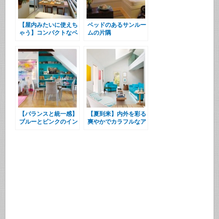
【屋内みたいに使えち
ベッドのあるサンルー
ゃう】コンパクトなベ
ムの片隅
ランダに作り込まれた
寛ぎの屋外ダイニング
【バランスと統一感】
【夏到来】内外を彩る
ブルーとピンクのイン
爽やかでカラフルなア
テリア
イテムたち