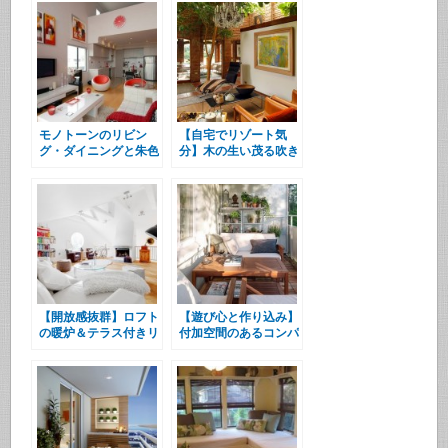
モノトーンのリビン
【自宅でリゾート気
グ・ダイニングと朱色
分】木の生い茂る吹き
のアクセント
抜けのリビング
【開放感抜群】ロフト
【遊び心と作り込み】
の暖炉＆テラス付きリ
付加空間のあるコンパ
ビング
クトハウス