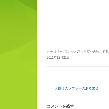
カテゴリー:
良いなと思った家や内装、家具
2011年12月21日
|
投稿ナビゲーション
←
一人掛けのソファーのある書斎
コメントを残す