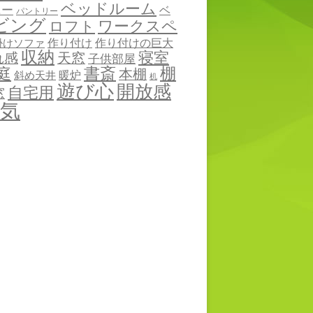
ベッドルーム
ニー
ベ
パントリー
ビング
ワークスペ
ロフト
作り付け
作り付けの巨大
掛けソファ
収納
寝室
れ感
天窓
子供部屋
棚
庭
書斎
本棚
暖炉
斜め天井
机
遊び心
開放感
自宅用
窓
気