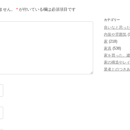
ません。
*
が付いている欄は必須項目です
カテゴリー
良いなと思っ
内装や雰囲気
(
家
(218)
家具
(538)
家を買った、
家の構造やレ
業者とのつき