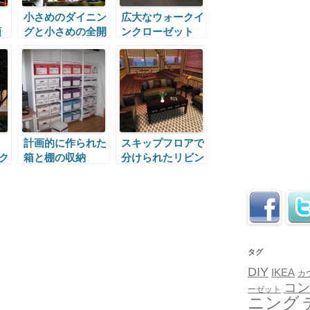
小さめのダイニン
広大なウォークイ
類
グと小さめの全開
ンクローゼット
放ドア
計画的に作られた
スキップフロアで
ク
箱と棚の収納
分けられたリビン
グの空間
タグ
DIY
IKEA
カ
コン
ーゼット
ニング