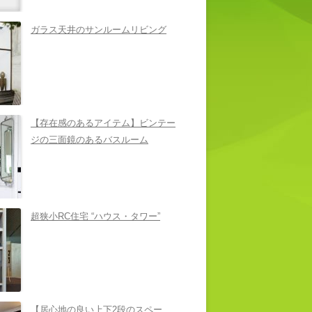
ガラス天井のサンルームリビング
【存在感のあるアイテム】ビンテー
ジの三面鏡のあるバスルーム
超狭小RC住宅 “ハウス・タワー”
【居心地の良い上下2段のスペー