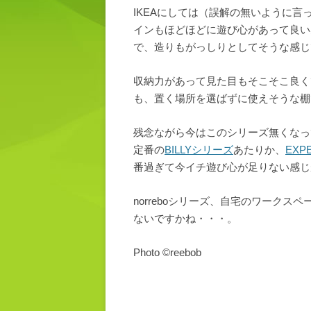
IKEAにしては（誤解の無いように言
インもほどほどに遊び心があって良い
で、造りもがっしりとしてそうな感じ
収納力があって見た目もそこそこ良く
も、置く場所を選ばずに使えそうな棚
残念ながら今はこのシリーズ無くなっ
定番の
BILLYシリーズ
あたりか、
EXP
番過ぎて今イチ遊び心が足りない感じ
norreboシリーズ、自宅のワーク
ないですかね・・・。
Photo ©reebob