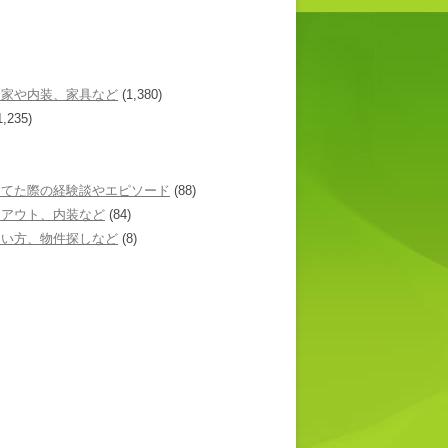
た家や内装、家具など
(1,380)
1,235)
建てた際の経験談やエピソード
(88)
イアウト、内装など
(84)
あい方、物件探しなど
(8)