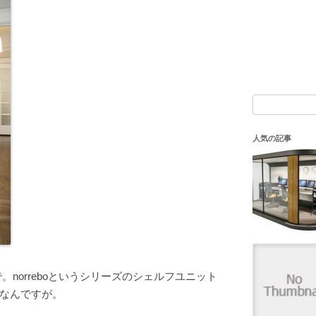
検
索:
人気の記事
。norreboというシリーズのシェルフユニット
なんですが。