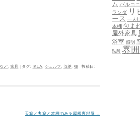
ム
バルコ
リ
ランダ
ース
一人
包ま
本棚
屋外家具
浴室
照明
雰囲
階段
など
,
家具
| タグ:
IKEA
,
シェルフ
,
収納
,
棚
| 投稿日:
天窓と丸窓と本棚のある屋根裏部屋
→