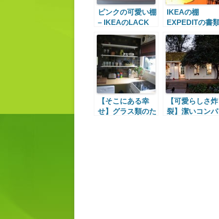
ピンクの可愛い棚
IKEAの棚
– IKEAのLACK
EXPEDITの書
収納力
【そこにある幸
【可愛らしさ炸
せ】グラス類のた
裂】潔いコンパ
めのキッチン脇の
トな平屋
棚