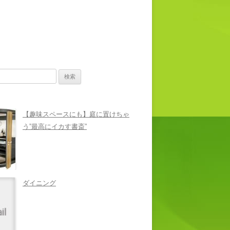
【趣味スペースにも】庭に置けちゃ
う”最高にイカす書斎”
ダイニング