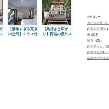
カテゴリー
良いなと思っ
ビ
【素敵すぎる寛ぎ
【奥行きと広が
内装や雰囲気
(
ス
の空間】テラス付
り】両端の屋外ス
家
(218)
テ
きのベッドルーム
ペースと2つの階
家具
(538)
段
家を買った、
家の構造やレ
業者とのつき