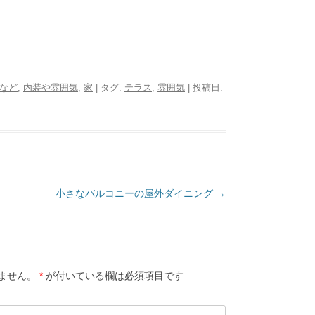
など
,
内装や雰囲気
,
家
| タグ:
テラス
,
雰囲気
| 投稿日:
小さなバルコニーの屋外ダイニング
→
ません。
*
が付いている欄は必須項目です