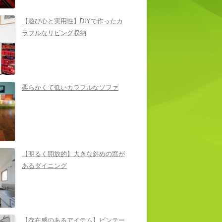
【遊び心と実用性】DIYで作ったカ
ラフルなリビング収納
柔らかくて低いカラフルなソファ
【明るく開放的】大きな斜めの窓が
あるダイニング
【存在感のあるアイテム】ビンテー