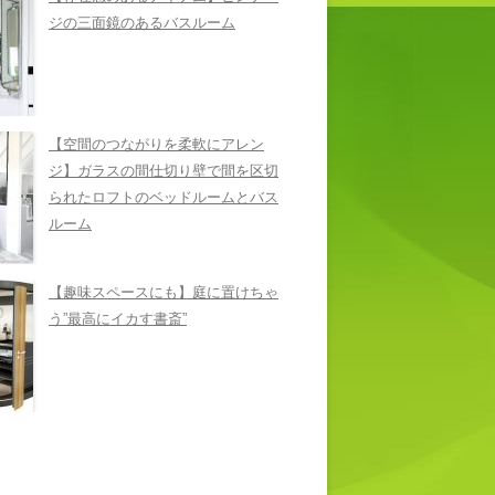
ジの三面鏡のあるバスルーム
【空間のつながりを柔軟にアレン
ジ】ガラスの間仕切り壁で間を区切
られたロフトのベッドルームとバス
ルーム
【趣味スペースにも】庭に置けちゃ
う”最高にイカす書斎”