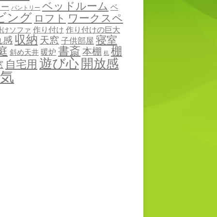
ベッドルーム
ニー
ベ
パントリー
ビング
ワークスペ
ロフト
作り付け
作り付けの巨大
掛けソファ
収納
寝室
れ感
天窓
子供部屋
棚
庭
書斎
本棚
暖炉
斜め天井
机
遊び心
開放感
自宅用
窓
気