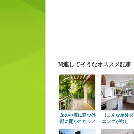
関連してそうなオススメ記事
丘の中腹に建つ外
【こんな屋外ダ
部に開かれたリノ
ニングが欲し
ベーションハウス
い！】中外二つ
ダイニングの間