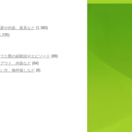
た家や内装、家具など
(1,380)
1,235)
建てた際の経験談やエピソード
(88)
イアウト、内装など
(84)
あい方、物件探しなど
(8)