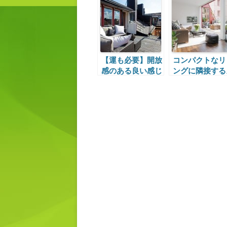
キッチン
【運も必要】開放
コンパクトなリ
感のある良い感じ
ングに隣接する
なテラス
キップフロアの
ラス