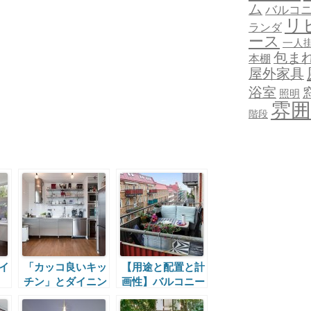
ム
バルコ
リ
ランダ
ース
一人
包ま
本棚
屋外家具
浴室
照明
雰囲
階段
イ
「カッコ良いキッ
【用途と配置と計
チン」とダイニン
画性】バルコニー
の
グとテラス
の屋外ダイニング
の