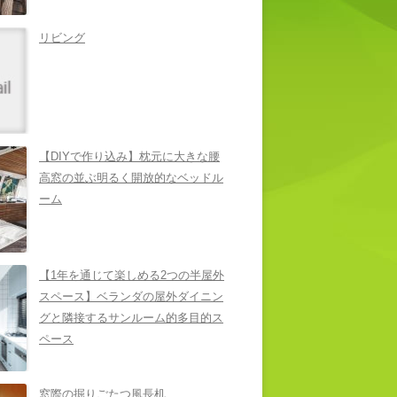
リビング
【DIYで作り込み】枕元に大きな腰
高窓の並ぶ明るく開放的なベッドル
ーム
【1年を通じて楽しめる2つの半屋外
スペース】ベランダの屋外ダイニン
グと隣接するサンルーム的多目的ス
ペース
窓際の掘りごたつ風長机