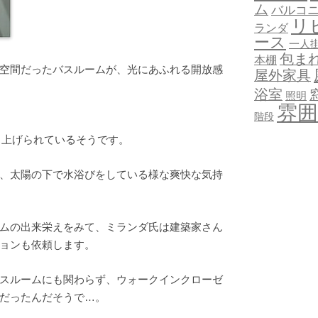
ム
バルコ
リ
ランダ
ース
一人
包ま
本棚
空間だったバスルームが、光にあふれる開放感
屋外家具
浴室
照明
雰囲
階段
ち上げられているそうです。
、太陽の下で水浴びをしている様な爽快な気持
ムの出来栄えをみて、ミランダ氏は建築家さん
ョンも依頼します。
スルームにも関わらず、ウォークインクローゼ
だったんだそうで…。