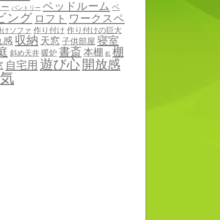
ベッドルーム
ニー
ベ
パントリー
ビング
ワークスペ
ロフト
作り付け
作り付けの巨大
掛けソファ
収納
寝室
れ感
天窓
子供部屋
棚
庭
書斎
本棚
暖炉
斜め天井
机
遊び心
開放感
自宅用
窓
気