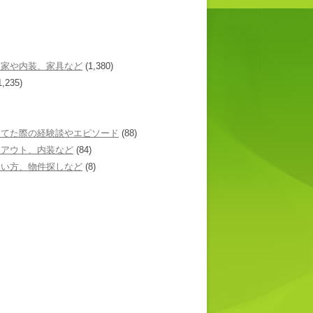
た家や内装、家具など
(1,380)
1,235)
建てた際の経験談やエピソード
(88)
イアウト、内装など
(84)
あい方、物件探しなど
(8)