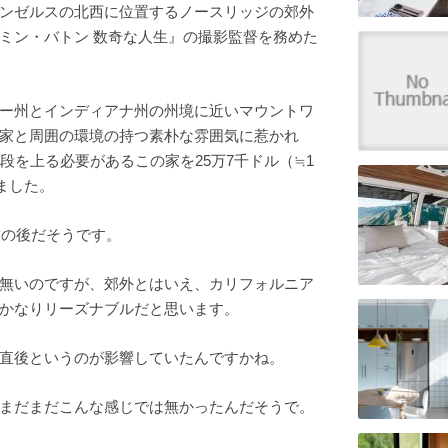
ンゼルスの北西に位置するノースリッジの郊外
ミン・バトン 数奇な人生』の撮影監督を務めた
ー州とインディアナ州の州境に近いマウントワ
家と周囲の環境の持つ素朴な雰囲気に惹かれ
段を上る必要があるこの家を25万7千ドル（≒1
しました。
震の後だそうです。
無いのですが、郊外とはいえ、カリフォルニア
かなりリーズナブルだと思います。
直後というのが影響していたんですかね。
まだまだこんな感じでは無かったんだそうで。