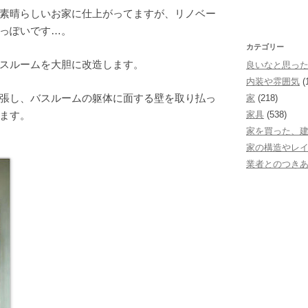
素晴らしいお家に仕上がってますが、リノベー
っぽいです…。
カテゴリー
スルームを大胆に改造します。
良いなと思っ
内装や雰囲気
(
張し、バスルームの躯体に面する壁を取り払っ
家
(218)
ます。
家具
(538)
家を買った、
家の構造やレ
業者とのつき