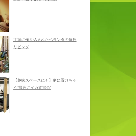
丁寧に作り込まれたベランダの屋外
リビング
【趣味スペースにも】庭に置けちゃ
う”最高にイカす書斎”