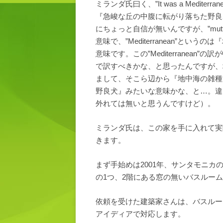
ミランダ氏曰く、”It was a Mediterranean m
『急峻な丘の中腹に転がり落ちた野良
にちょっと自信が無いんですが、”mu
意味で、”Mediterranean”と
意味です。この”Mediterranea
で訳すべきかな、と思ったんですが、
まして、そこら辺から『地中海の雑種
野良犬』みたいな意味かな、と…。違
外れては無いと思うんですけど）。
ミランダ氏は、この家を手に入れて実
きます。
まず手始めは2001年、サンタモニカの建
の1つ、2階にある窓の無いバスルー
依頼を受けた建築家さんは、バスルー
アイディアで対応します。