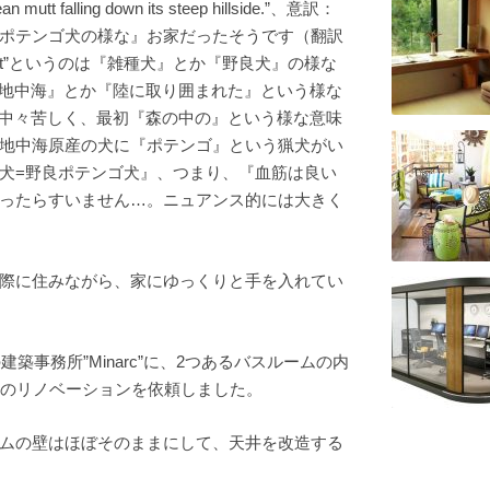
utt falling down its steep hillside.”、意訳：
ポテンゴ犬の様な』お家だったそうです（翻訳
tt”というのは『雑種犬』とか『野良犬』の様な
いうのは『地中海』とか『陸に取り囲まれた』という様な
n”の訳が中々苦しく、最初『森の中の』という様な意味
地中海原産の犬に『ポテンゴ』という猟犬がい
犬=野良ポテンゴ犬』、つまり、『血筋は良い
ったらすいません…。ニュアンス的には大きく
際に住みながら、家にゆっくりと手を入れてい
築事務所”Minarc”に、2つあるバスルームの内
ムのリノベーションを依頼しました。
ムの壁はほぼそのままにして、天井を改造する