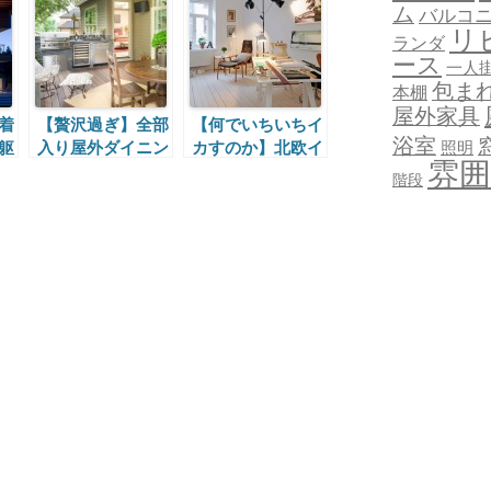
ム
バルコ
リ
ランダ
ース
一人
包ま
本棚
屋外家具
着
【贅沢過ぎ】全部
【何でいちいちイ
浴室
照明
躯
入り屋外ダイニン
カすのか】北欧イ
雰囲
た
グ・キッチン
ンテリアの重要な
階段
る魅力ポイント
（注：あくまで個
人的主観）