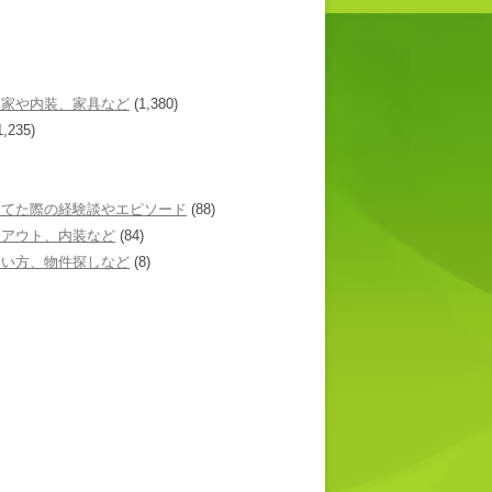
た家や内装、家具など
(1,380)
1,235)
建てた際の経験談やエピソード
(88)
イアウト、内装など
(84)
あい方、物件探しなど
(8)