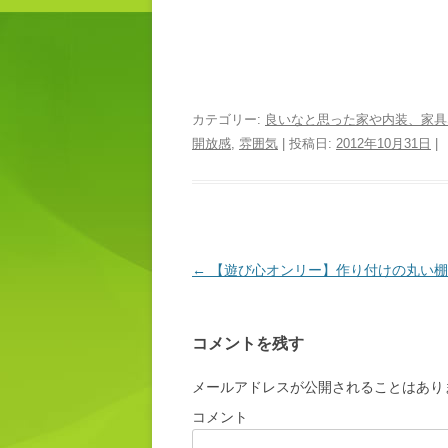
カテゴリー:
良いなと思った家や内装、家具
開放感
,
雰囲気
| 投稿日:
2012年10月31日
|
投稿ナビゲーション
←
【遊び心オンリー】作り付けの丸い棚
コメントを残す
メールアドレスが公開されることはあり
コメント