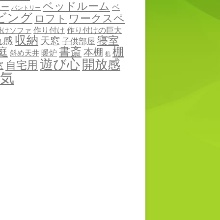
ベッドルーム
ニー
ベ
パントリー
ビング
ワークスペ
ロフト
作り付け
作り付けの巨大
掛けソファ
収納
寝室
れ感
天窓
子供部屋
棚
庭
書斎
本棚
暖炉
斜め天井
机
遊び心
開放感
自宅用
窓
気