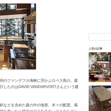
検
索:
人気の記事
州のファンデフカ海峡に浮かぶロペス島の、森
たのはDAVID VANDARVORTさんという建
斜などを含めた森の中の地形、木々の配置、風