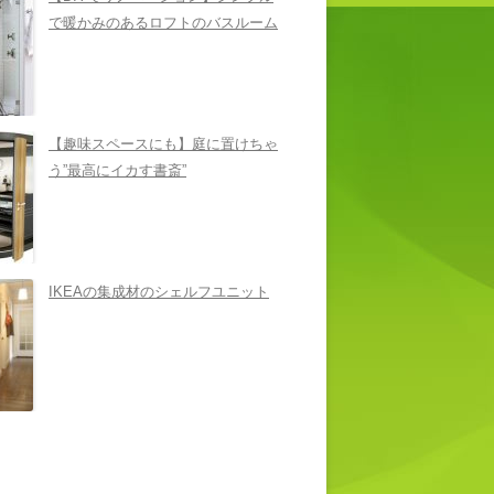
で暖かみのあるロフトのバスルーム
【趣味スペースにも】庭に置けちゃ
う”最高にイカす書斎”
IKEAの集成材のシェルフユニット