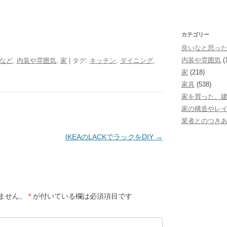
カテゴリー
良いなと思っ
内装や雰囲気
(
など
,
内装や雰囲気
,
家
| タグ:
キッチン
,
ダイニング
,
家
(218)
家具
(538)
家を買った、
家の構造やレ
業者とのつき
IKEAのLACKでラックをDIY
→
ません。
*
が付いている欄は必須項目です