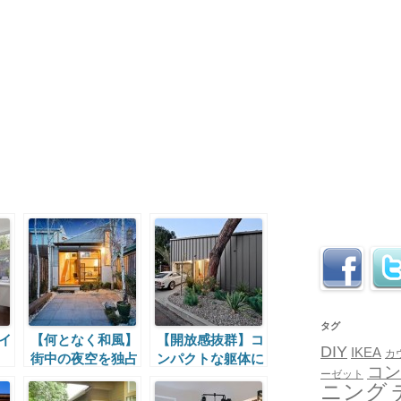
タグ
イ
【何となく和風】
【開放感抜群】コ
DIY
IKEA
カ
街中の夜空を独占
ンパクトな躯体に
コン
ーゼット
の
するルーフデッキ
大きなお部屋
ニング
の