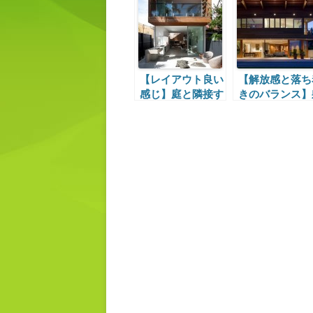
キッチン
【レイアウト良い
【解放感と落ち
感じ】庭と隣接す
きのバランス】
るダイニングキッ
体の両翼を広げ
チン
家