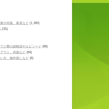
た家や内装、家具など
(1,380)
1,235)
建てた際の経験談やエピソード
(88)
イアウト、内装など
(84)
あい方、物件探しなど
(8)