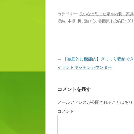
カテゴリー:
良いなと思った家や内装、家具
収納
,
本棚
,
棚
,
遊び心
,
雰囲気
| 投稿日:
20
投稿ナビゲーション
←
【徹底的に機能的】ぎっしり収納でき
イランドキッチンカウンター
コメントを残す
メールアドレスが公開されることはあり
コメント