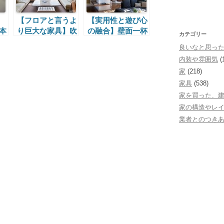
【フロアと言うよ
【実用性と遊び心
本
り巨大な家具】吹
の融合】壁面一杯
カテゴリー
率
き抜けの上の巨大
に作り付けられた
良いなと思っ
本棚
巨大本棚
内装や雰囲気
(
家
(218)
家具
(538)
家を買った、
家の構造やレ
業者とのつき