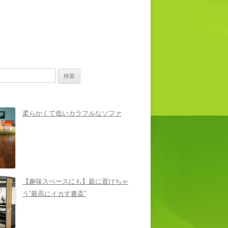
柔らかくて低いカラフルなソファ
【趣味スペースにも】庭に置けちゃ
う”最高にイカす書斎”