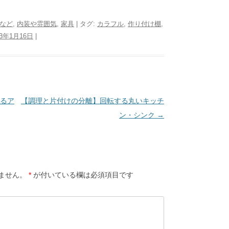
など
,
内装や雰囲気
,
家具
| タグ:
カラフル
,
作り付け棚
,
13年1月16日
|
るア
【調理と片付けの分離】回転する丸いキッチ
ン・シンク
→
ません。
*
が付いている欄は必須項目です