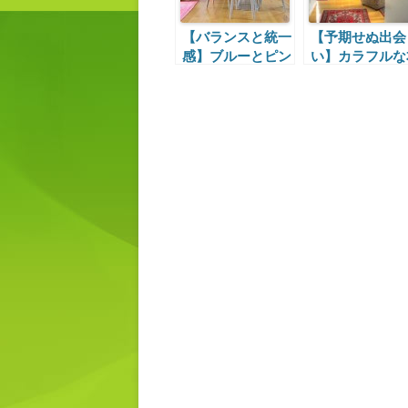
【バランスと統一
【予期せぬ出会
感】ブルーとピン
い】カラフルな
クのインテリア
棚と遊び心と効