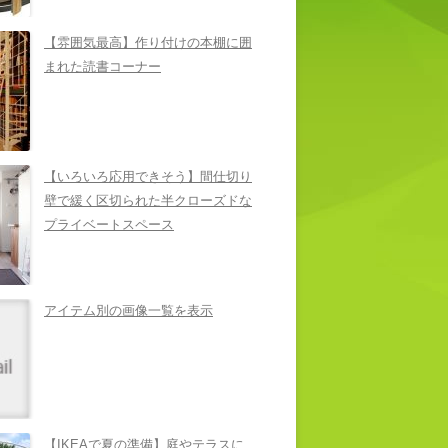
【雰囲気最高】作り付けの本棚に囲
まれた読書コーナー
【いろいろ応用できそう】間仕切り
壁で緩く区切られた半クローズドな
プライベートスペース
アイテム別の画像一覧を表示
【IKEAで夏の準備】庭やテラスに