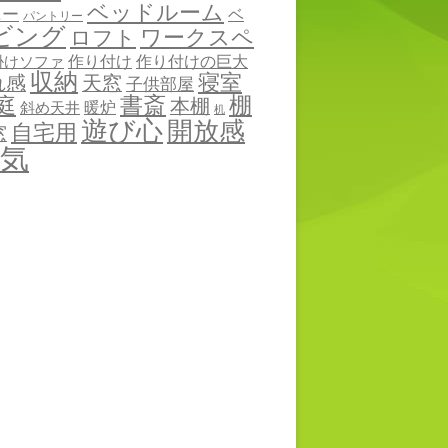
ベッドルーム
ニー
ベ
パントリー
ビング
ワークスペ
ロフト
作り付け
作り付けの巨大
掛けソファ
収納
寝室
れ感
天窓
子供部屋
棚
庭
書斎
本棚
暖炉
斜め天井
机
遊び心
開放感
自宅用
窓
気