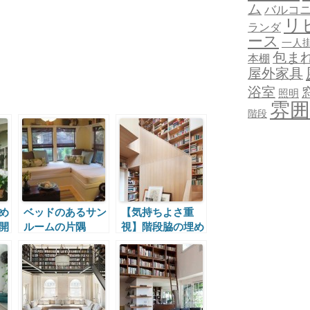
ム
バルコ
リ
ランダ
ース
一人
包ま
本棚
屋外家具
浴室
照明
雰囲
階段
め
ベッドのあるサン
【気持ちよさ重
開
ルームの片隅
視】階段脇の埋め
ニ
込み本棚と空中の
ワークエリア