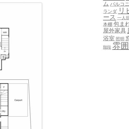
ム
バルコ
リ
ランダ
ース
一人
包ま
本棚
屋外家具
浴室
照明
雰囲
階段