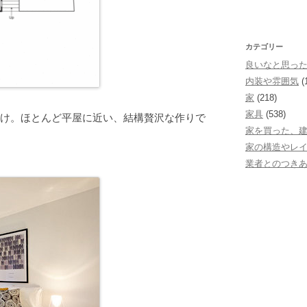
カテゴリー
良いなと思っ
内装や雰囲気
(
家
(218)
家具
(538)
だけ。ほとんど平屋に近い、結構贅沢な作りで
家を買った、
家の構造やレ
業者とのつき