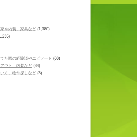
た家や内装、家具など
(1,380)
1,235)
建てた際の経験談やエピソード
(88)
イアウト、内装など
(84)
あい方、物件探しなど
(8)