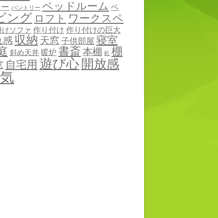
ベッドルーム
ニー
ベ
パントリー
ビング
ワークスペ
ロフト
作り付け
作り付けの巨大
掛けソファ
収納
寝室
れ感
天窓
子供部屋
棚
庭
書斎
本棚
暖炉
斜め天井
机
遊び心
開放感
自宅用
窓
気