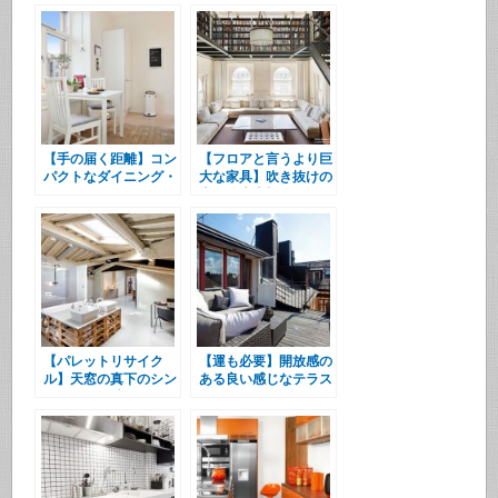
【手の届く距離】コン
【フロアと言うより巨
パクトなダイニング・
大な家具】吹き抜けの
キッチン
上の巨大本棚
【パレットリサイク
【運も必要】開放感の
ル】天窓の真下のシン
ある良い感じなテラス
ク&バスタブ