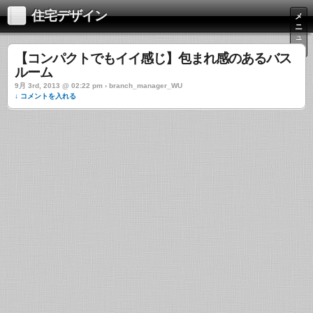
住宅デザイン
メ
ニ
ュ
ー
【コンパクトでもイイ感じ】包まれ感のあるバス
ルーム
9月 3rd, 2013 @ 02:22 pm › branch_manager_WU
↓ コメントを入れる