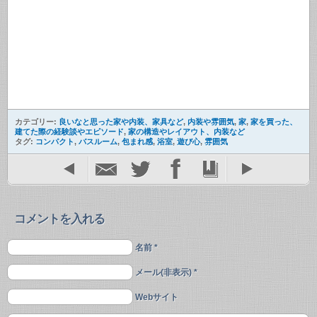
カテゴリー:
良いなと思った家や内装、家具など
,
内装や雰囲気
,
家
,
家を買った、
建てた際の経験談やエピソード
,
家の構造やレイアウト、内装など
タグ:
コンパクト
,
バスルーム
,
包まれ感
,
浴室
,
遊び心
,
雰囲気
コメントを入れる
名前 *
メール(非表示) *
Webサイト