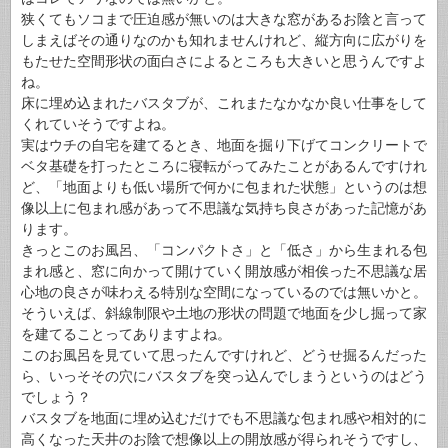
狭くてもソコまで圧迫感が無いのは大きな窓があるお陰と言って
しまえばその通りなのかも知れませんけれど、縦方向に広がりを
もたせた空間形状の面白さによるところも大きいと思うんですよ
ね。
床に埋め込まれたバスタブが、これまたなかなか良い仕事をして
くれていそうですよね。
実はウチの自宅を建てるとき、地面を掘り下げてコンクリートで
ベタ基礎を打ったところに寝転がってみたことがあるんですけれ
ど、「地面よりも低い場所で何かに包まれた状態」というのは想
像以上に包まれ感があって不思議な気持ち良さがあった記憶があ
ります。
きっとこのお風呂、「コンパクトさ」と「低さ」から生まれる包
まれ感と、窓に向かって開けていく開放感が相俟った不思議な居
心地の良さが味わえる特別な空間になっているのでは無いかと。
そういえば、斜線制限や土地の形状の問題で地面を少し掘って家
を建てることってありますよね。
このお風呂を見ていて思ったんですけれど、どうせ掘るんだった
ら、いっそその穴にバスタブを突っ込んでしまうというのはどう
でしょう？
バスタブを地面に埋め込むだけでも不思議な包まれ感や相対的に
高くなった天井のお陰で想像以上の開放感が得られそうですし、