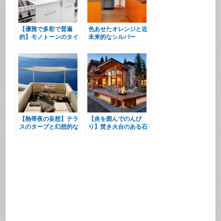
【優雅で多彩で普遍
色あせたオレンジと近
的】モノトーンのタイ
未来的なシルバー
ル貼りキッチン
【熱帯夜の妄想】テラ
【炎を囲んでのんび
スのタープと幻想的な
り】焚き火台のある石
白い壁
畳の庭