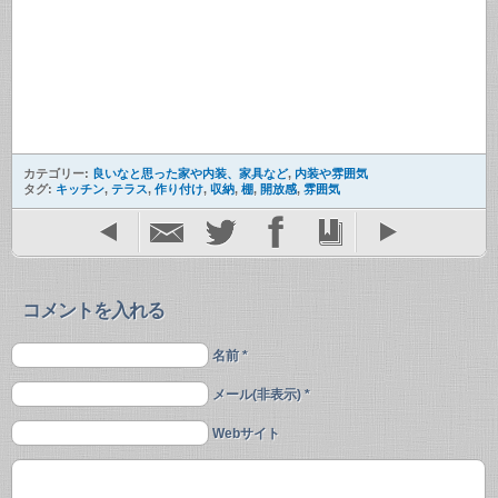
カテゴリー:
良いなと思った家や内装、家具など
,
内装や雰囲気
タグ:
キッチン
,
テラス
,
作り付け
,
収納
,
棚
,
開放感
,
雰囲気
コメントを入れる
名前 *
メール(非表示) *
Webサイト