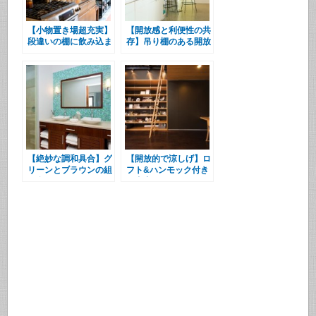
【小物置き場超充実】
【開放感と利便性の共
段違いの棚に飲み込ま
存】吊り棚のある開放
れたキッチン
的なキッチン
【絶妙な調和具合】グ
【開放的で涼しげ】ロ
リーンとブラウンの組
フト&ハンモック付き
み合わせ
の書斎