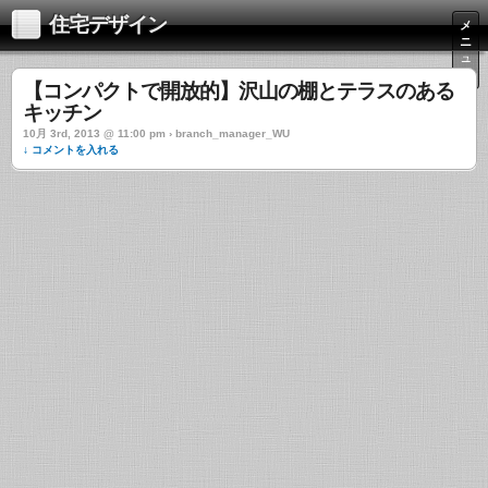
住宅デザイン
メ
ニ
ュ
ー
【コンパクトで開放的】沢山の棚とテラスのある
キッチン
10月 3rd, 2013 @ 11:00 pm › branch_manager_WU
↓ コメントを入れる