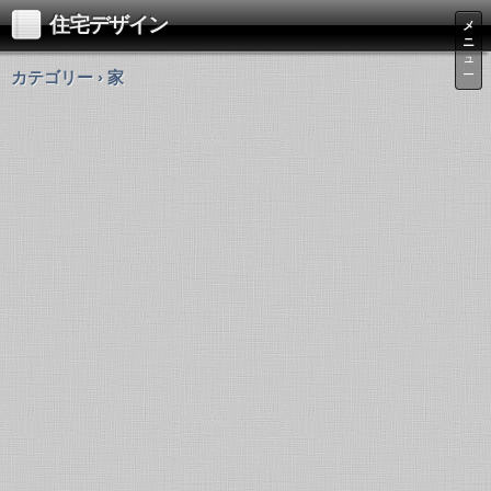
住宅デザイン
メ
ニ
ュ
カテゴリー › 家
ー