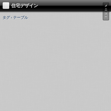
住宅デザイン
メ
ニ
ュ
タグ › テーブル
ー