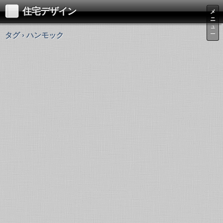
住宅デザイン
メ
ニ
ュ
タグ › ハンモック
ー