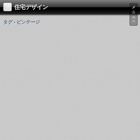
住宅デザイン
メ
ニ
ュ
タグ › ビンテージ
ー