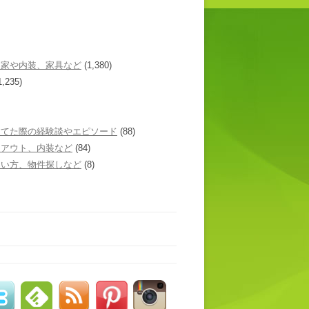
た家や内装、家具など
(1,380)
1,235)
建てた際の経験談やエピソード
(88)
イアウト、内装など
(84)
あい方、物件探しなど
(8)