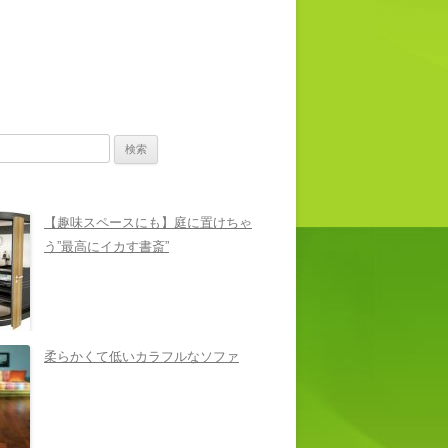
【趣味スペースにも】庭に置けちゃ
う”最高にイカす書斎”
柔らかくて低いカラフルなソファ