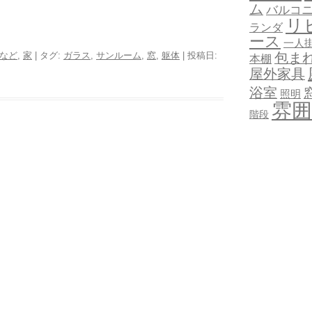
ム
バルコ
リ
ランダ
ース
一人
包ま
など
,
家
| タグ:
ガラス
,
サンルーム
,
窓
,
躯体
| 投稿日:
本棚
屋外家具
浴室
照明
雰囲
階段