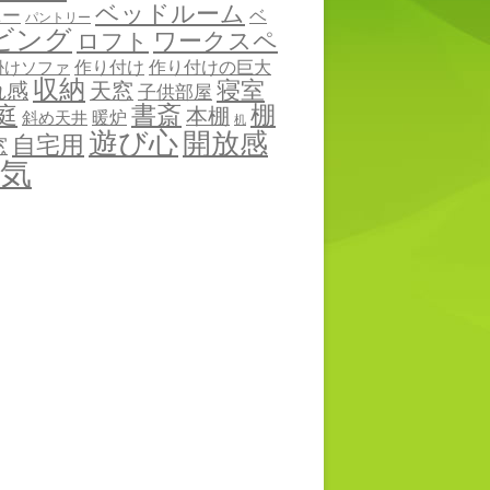
ベッドルーム
ニー
ベ
パントリー
ビング
ワークスペ
ロフト
作り付け
作り付けの巨大
掛けソファ
収納
寝室
れ感
天窓
子供部屋
棚
庭
書斎
本棚
暖炉
斜め天井
机
遊び心
開放感
自宅用
窓
気