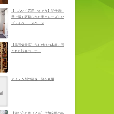
【いろいろ応用できそう】間仕切り
壁で緩く区切られた半クローズドな
プライベートスペース
【雰囲気最高】作り付けの本棚に囲
まれた読書コーナー
アイテム別の画像一覧を表示
【遊び心と作り込み】付加空間のあ