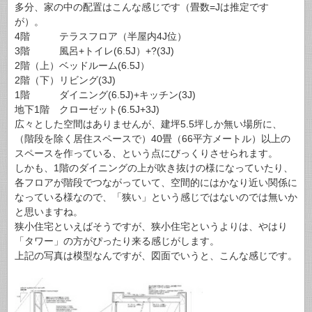
多分、家の中の配置はこんな感じです（畳数=Jは推定です
が）。
4階 テラスフロア（半屋内4J位）
3階 風呂+トイレ(6.5J）+?(3J)
2階（上）ベッドルーム(6.5J）
2階（下）リビング(3J)
1階 ダイニング(6.5J)+キッチン(3J)
地下1階 クローゼット(6.5J+3J)
広々とした空間はありませんが、建坪5.5坪しか無い場所に、
（階段を除く居住スペースで）40畳（66平方メートル）以上の
スペースを作っている、という点にびっくりさせられます。
しかも、1階のダイニングの上が吹き抜けの様になっていたり、
各フロアが階段でつながっていて、空間的にはかなり近い関係に
なっている様なので、「狭い」という感じではないのでは無いか
と思いますね。
狭小住宅といえばそうですが、狭小住宅というよりは、やはり
「タワー」の方がぴったり来る感じがします。
上記の写真は模型なんですが、図面でいうと、こんな感じです。