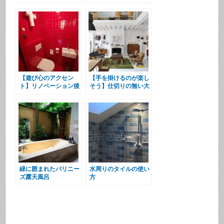
ームの出窓
いバスルーム
【遊び心のアクセン
【手を掛けるのが楽し
ト】リノベーション後
そう】仕切りの無い大
の赤いトイレ
空間ロフト
緑に囲まれたバリニー
水周りのタイルの使い
ズ露天風呂
方