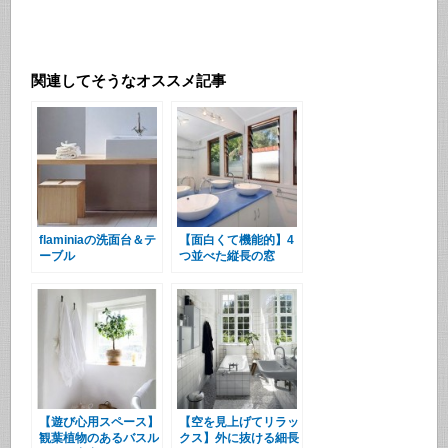
関連してそうなオススメ記事
flaminiaの洗面台＆テ
【面白くて機能的】4
ーブル
つ並べた縦長の窓
【遊び心用スペース】
【空を見上げてリラッ
観葉植物のあるバスル
クス】外に抜ける細長