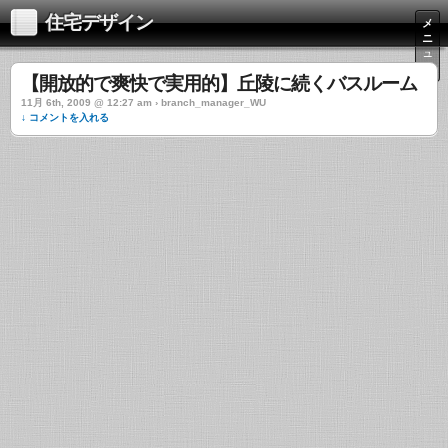
住宅デザイン
メ
ニ
ュ
ー
【開放的で爽快で実用的】丘陵に続くバスルーム
11月 6th, 2009 @ 12:27 am › branch_manager_WU
↓ コメントを入れる