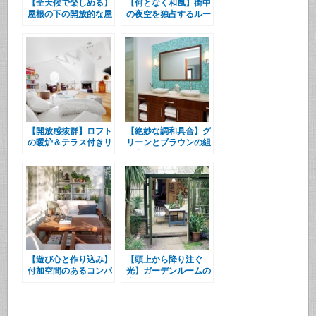
【全天候で楽しめる】
【何となく和風】街中
屋根の下の開放的な屋
の夜空を独占するルー
外ダイニング
フデッキ
【開放感抜群】ロフト
【絶妙な調和具合】グ
の暖炉＆テラス付きリ
リーンとブラウンの組
ビング
み合わせ
【遊び心と作り込み】
【頭上から降り注ぐ
付加空間のあるコンパ
光】ガーデンルームの
クトハウス
半屋外居室