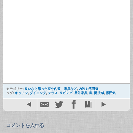
カテゴリー:
良いなと思った家や内装、家具など
,
内装や雰囲気
タグ:
キッチン
,
ダイニング
,
テラス
,
リビング
,
屋外家具
,
庭
,
開放感
,
雰囲気
コメントを入れる