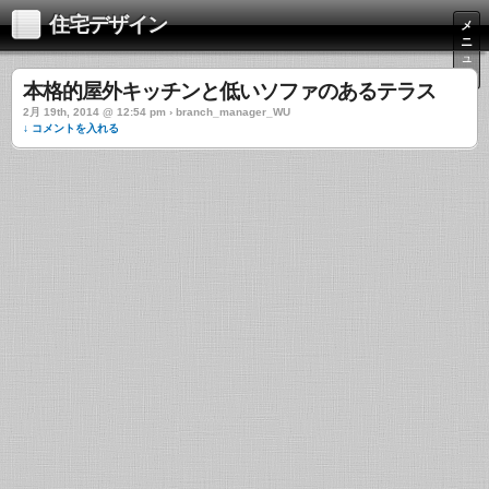
住宅デザイン
メ
ニ
ュ
ー
本格的屋外キッチンと低いソファのあるテラス
2月 19th, 2014 @ 12:54 pm › branch_manager_WU
↓ コメントを入れる