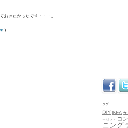
ておきたかったです・・・。
om
)
タグ
DIY
IKEA
カ
コン
ーゼット
ニング