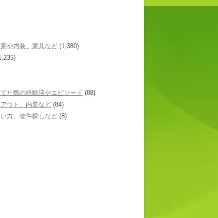
た家や内装、家具など
(1,380)
1,235)
建てた際の経験談やエピソード
(88)
イアウト、内装など
(84)
あい方、物件探しなど
(8)