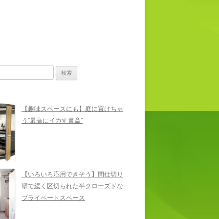
【趣味スペースにも】庭に置けちゃ
う”最高にイカす書斎”
【いろいろ応用できそう】間仕切り
壁で緩く区切られた半クローズドな
プライベートスペース