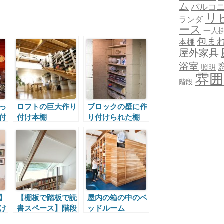
ム
バルコ
リ
ランダ
ース
一人
包ま
本棚
屋外家具
浴室
照明
雰囲
階段
っ
ロフトの巨大作り
ブロックの壁に作
付
付け本棚
り付けられた棚
】
【棚板で踏板で読
屋内の箱の中のベ
け
書スペース】階段
ッドルーム
脇の作り付けの本