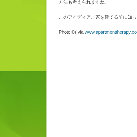
方法も考えられますね。
このアイディア、家を建てる前に知っ
Photo ©( via
www.apartmenttherapy.c