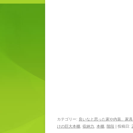
カテゴリー:
良いなと思った家や内装、家具
けの巨大本棚
,
収納力
,
本棚
,
階段
| 投稿日: