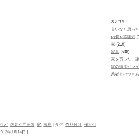
棚
カテゴリー
良いなと思っ
内装や雰囲気
(
家
(218)
家具
(538)
家を買った、
家の構造やレ
業者とのつき
など
,
内装や雰囲気
,
家
,
家具
| タグ:
作り付け
,
作り付
2012年1月14日
|