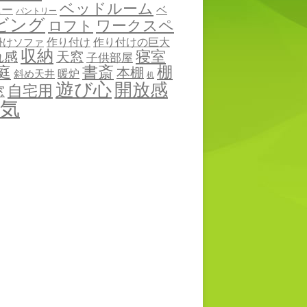
ベッドルーム
ニー
ベ
パントリー
ビング
ワークスペ
ロフト
作り付け
作り付けの巨大
掛けソファ
収納
寝室
れ感
天窓
子供部屋
棚
庭
書斎
本棚
暖炉
斜め天井
机
遊び心
開放感
自宅用
窓
気