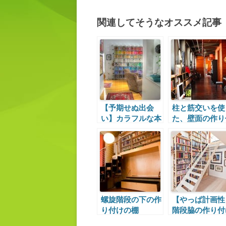
関連してそうなオススメ記事
【予期せぬ出会
柱と筋交いを使
い】カラフルな本
た、壁面の作り
棚と遊び心と効率
け巨大本棚
螺旋階段の下の作
【やっぱ計画性
り付けの棚
階段脇の作り付
の巨大本棚