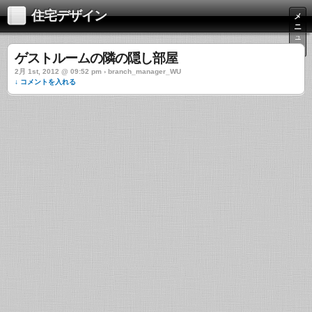
住宅デザイン
メ
ニ
ュ
ー
ゲストルームの隣の隠し部屋
2月 1st, 2012 @ 09:52 pm › branch_manager_WU
↓ コメントを入れる