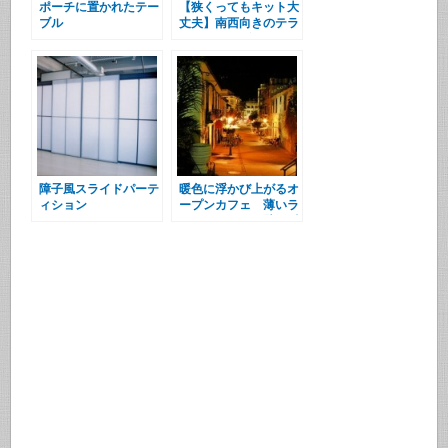
ポーチに置かれたテー
【狭くってもキット大
ブル
丈夫】南西向きのテラ
スとベランダ
障子風スライドパーテ
暖色に浮かび上がるオ
ィション
ープンカフェ 薄いラ
イムグリーンの壁と暖
かみのあるライト