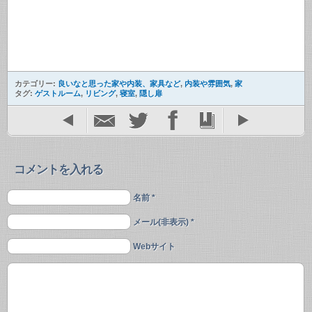
カテゴリー:
良いなと思った家や内装、家具など
,
内装や雰囲気
,
家
タグ:
ゲストルーム
,
リビング
,
寝室
,
隠し扉
コメントを入れる
名前 *
メール(非表示) *
Webサイト