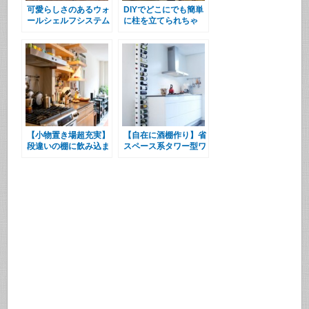
可愛らしさのあるウォ
DIYでどこにでも簡単
ールシェルフシステム
に柱を立てられちゃ
う”PILLAR
BRACKET”
【小物置き場超充実】
【自在に酒棚作り】省
段違いの棚に飲み込ま
スペース系タワー型ワ
れたキッチン
インラック