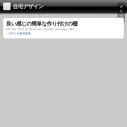
住宅デザイン
メ
ニ
ュ
ー
良い感じの簡単な作り付けの棚
3月 7th, 2012 @ 03:26 pm › branch_manager_WU
↓ コメントを入れる