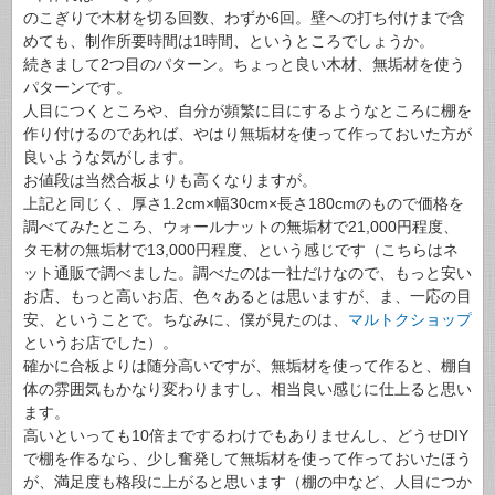
のこぎりで木材を切る回数、わずか6回。壁への打ち付けまで含
めても、制作所要時間は1時間、というところでしょうか。
続きまして2つ目のパターン。ちょっと良い木材、無垢材を使う
パターンです。
人目につくところや、自分が頻繁に目にするようなところに棚を
作り付けるのであれば、やはり無垢材を使って作っておいた方が
良いような気がします。
お値段は当然合板よりも高くなりますが。
上記と同じく、厚さ1.2cm×幅30cm×長さ180cmのもので価格を
調べてみたところ、ウォールナットの無垢材で21,000円程度、
タモ材の無垢材で13,000円程度、という感じです（こちらはネ
ット通販で調べました。調べたのは一社だけなので、もっと安い
お店、もっと高いお店、色々あるとは思いますが、ま、一応の目
安、ということで。ちなみに、僕が見たのは、
マルトクショップ
というお店でした）。
確かに合板よりは随分高いですが、無垢材を使って作ると、棚自
体の雰囲気もかなり変わりますし、相当良い感じに仕上ると思い
ます。
高いといっても10倍までするわけでもありませんし、どうせDIY
で棚を作るなら、少し奮発して無垢材を使って作っておいたほう
が、満足度も格段に上がると思います（棚の中など、人目につか