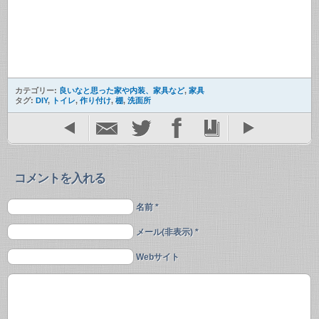
カテゴリー:
良いなと思った家や内装、家具など
,
家具
タグ:
DIY
,
トイレ
,
作り付け
,
棚
,
洗面所
コメントを入れる
名前 *
メール(非表示) *
Webサイト