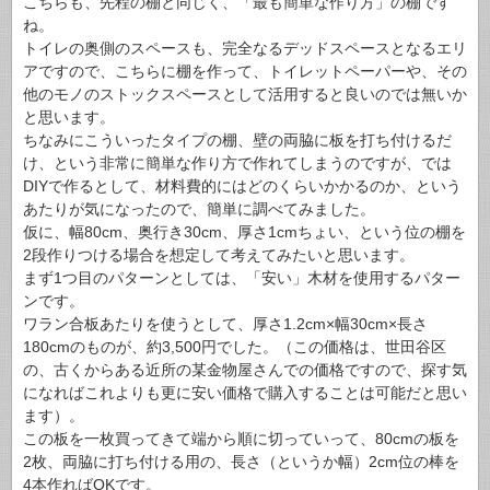
こちらも、先程の棚と同じく、「最も簡単な作り方」の棚です
ね。
トイレの奥側のスペースも、完全なるデッドスペースとなるエリ
アですので、こちらに棚を作って、トイレットペーパーや、その
他のモノのストックスペースとして活用すると良いのでは無いか
と思います。
ちなみにこういったタイプの棚、壁の両脇に板を打ち付けるだ
け、という非常に簡単な作り方で作れてしまうのですが、では
DIYで作るとして、材料費的にはどのくらいかかるのか、という
あたりが気になったので、簡単に調べてみました。
仮に、幅80cm、奥行き30cm、厚さ1cmちょい、という位の棚を
2段作りつける場合を想定して考えてみたいと思います。
まず1つ目のパターンとしては、「安い」木材を使用するパター
ンです。
ワラン合板あたりを使うとして、厚さ1.2cm×幅30cm×長さ
180cmのものが、約3,500円でした。（この価格は、世田谷区
の、古くからある近所の某金物屋さんでの価格ですので、探す気
になればこれよりも更に安い価格で購入することは可能だと思い
ます）。
この板を一枚買ってきて端から順に切っていって、80cmの板を
2枚、両脇に打ち付ける用の、長さ（というか幅）2cm位の棒を
4本作ればOKです。