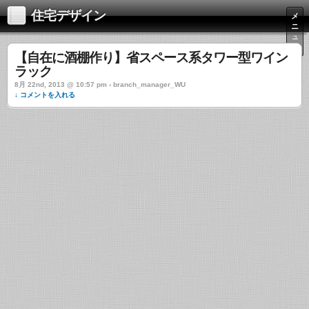
住宅デザイン
メ
ニ
ュ
ー
【自在に酒棚作り】省スペース系タワー型ワイン
ラック
8月 22nd, 2013 @ 10:57 pm › branch_manager_WU
↓ コメントを入れる