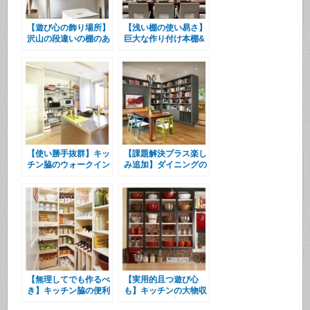
【遊び心の飾り場所】
【浅い棚の使い易さ】
沢山の段違いの棚のあ
巨大な作り付け本棚&
るワークスペース
酒棚
【使い勝手抜群】キッ
【課題解決プラス楽し
チン脇のウォークイン
み追加】ダイニングの
クローゼット
作り付け棚とイカす酒
棚
【無理してでも作るべ
【実用的且つ遊び心
き】キッチン脇の便利
も】キッチンの大物収
なパントリー
納用作り付け棚