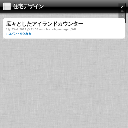
住宅デザイン
メ
ニ
ュ
ー
広々としたアイランドカウンター
1月 23rd, 2012 @ 11:59 am › branch_manager_WU
↓ コメントを入れる