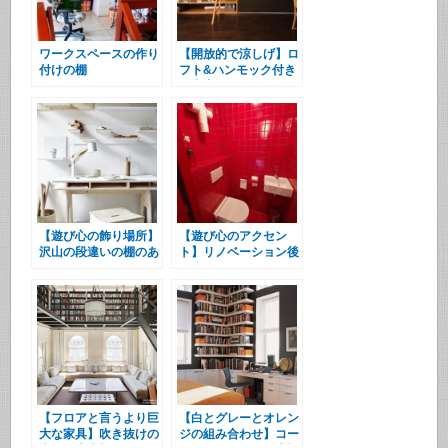
ワークスペースの作り
【開放的で涼しげ】ロ
付けの棚
フト&ハンモック付き
の書斎
【遊び心の飾り場所】
【遊び心のアクセン
沢山の段違いの棚のあ
ト】リノベーション後
るワークスペース
の赤いトイレ
【フロアと言うより巨
【白とグレーとオレン
大な家具】吹き抜けの
ジの組み合わせ】コー