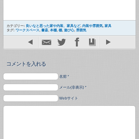
カテゴリー:
良いなと思った家や内装、家具など
,
内装や雰囲気
,
家具
タグ:
ワークスペース
,
書斎
,
本棚
,
棚
,
遊び心
,
雰囲気
コメントを入れる
名前 *
メール(非表示) *
Webサイト