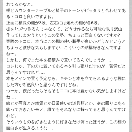
れてるかなと。
棚とカウンターテーブルと椅子のトーンがピッタリと合わせてあ
るトコロも良いですよね。
正面に横長の棚が3段、左右には短めの棚が各6段。
棚を1つ2つ作るんじゃなくて、どうせ作るなら可能な限り沢山
作ってしまおうというこの姿勢、ちょっと面白くないですか?
実際のトコロ、本当にこの棚の使い勝手が良いかどうかというと
ちょっと微妙な気もしますが、こういうの結構好きなんですよ
ね〜。
しかし、何でまた本を横積みで置いてるんでしょうか…。
コレじゃ、下の方に置いてある本を引っ張りだすのが一苦労だと
思うんですけれど…。
本をメインで置く予定なら、キチンと本を立てられるような棚に
した方が断然良いと思うんですけどね。
つーか、僕だったらそもそもココに本は置かない気がしますけど
ね…。
絵とか写真とか雑貨とか日常使いの道具類とか、身の回りにある
飾っておきたいモノ、誰でもそれなりに持ってると思うんですけ
れど。
そういうものを好きなように好きなだけ飾ったほうが、この棚の
面白さが生きるような…。