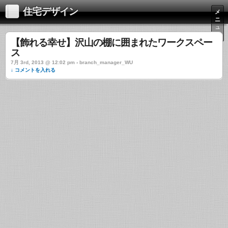
住宅デザイン
メ
ニ
ュ
ー
【飾れる幸せ】沢山の棚に囲まれたワークスペー
ス
7月 3rd, 2013 @ 12:02 pm › branch_manager_WU
↓ コメントを入れる