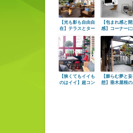
【光も影も自由自
【包まれ感と開
在】テラスとター
感】コーナーに
プの組み合わせ
かうワークスペ
ス
【狭くてもイイも
【膨らむ夢と妄
のはイイ】超コン
想】垂木屋根の
パクトな屋外リビ
るウッドデッキ
ング
テラス