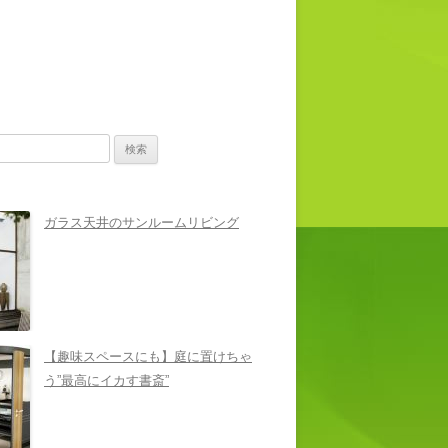
ガラス天井のサンルームリビング
【趣味スペースにも】庭に置けちゃ
う”最高にイカす書斎”