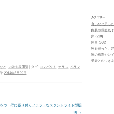
カテゴリー
良いなと思っ
内装や雰囲気
(
家
(218)
家具
(538)
家を買った、
家の構造やレ
業者とのつき
など
,
内装や雰囲気
| タグ:
コンパクト
,
テラス
,
ベラン
日:
2014年5月29日
|
をつ
壁に張り付くフラットなスタンドライト型照
明
→