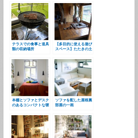
テラスでの食事と道具
【多目的に使える遊び
類の収納場所
スペース】たたきの土
間と囲炉裏付きの小上
がりのワークスペース
兼リビング
本棚とソファとデスク
ソファを配した屋根裏
のあるコンパクトな寝
部屋の一画
室