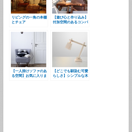
リビングの一角の本棚
【遊び心と作り込み】
とチェア
付加空間のあるコンパ
クトハウス
【一人掛けソファのあ
【どこでも馴染む可愛
る空間】お気に入りま
らしさ】シンプルな木
とめ10選
製のデスクスタンドラ
ンプ “Wood Lamp”