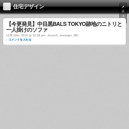
住宅デザイン
メ
ニ
ュ
ー
【今更発見】中目黒BALS TOKYO跡地のニトリと
一人掛けのソファ
12月 15th, 2016 @ 12:28 pm › branch_manager_WU
↓ コメントを入れる