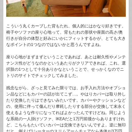
こういう丸くカーブした背もたれ、個人的にはかなり好きです。
椅子やソファの座り心地って、背もたれの形状や座面の高さ/奥
行きが自分の体型と好みにいかにフィットするかが、とても大き
なポイントの1つなのではないかと思うんですよね。
座り心地がまずまずということであれば、あとは耐久性やメンテ
ナンス性がどうなのかというあたりがクリアできれば、これ、選
択肢の1つとして十分ありかなということで、せっかくなのでニ
トリのサイトでチェックしてみました。
残念ながら、ざっと見てみた限りでは、お手入れ方法やオプショ
ン品などにもカバーの話が出てこず…。やはりカバーは取り外し
たり交換したりはできないみたいです。カバーやクッションなど
の、使用に伴って傷んだり摩耗したりする部分が交換して末永く
使えるような作りになってればよかったんですけどね。同じよう
な系統の一人掛けソファ、IKEAだと1万円前後からありますけれ
ど、こちらもたいていカバーは交換できないんですよ。逆に無印
だと、例えば1シーターのスリムアームチェアなら本体が3万円