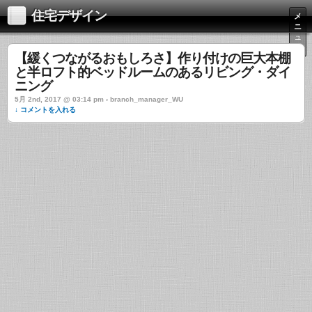
住宅デザイン
メ
ニ
ュ
ー
【緩くつながるおもしろさ】作り付けの巨大本棚
と半ロフト的ベッドルームのあるリビング・ダイ
ニング
5月 2nd, 2017 @ 03:14 pm › branch_manager_WU
↓ コメントを入れる