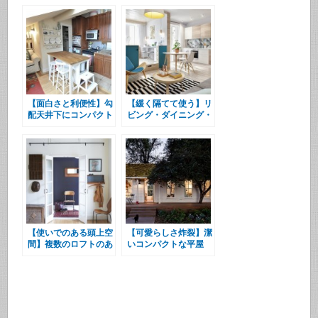
ビング・ダイニング・
イニング・キッチン
キッチン
【面白さと利便性】勾
【緩く隔てて使う】リ
配天井下にコンパクト
ビング・ダイニング・
な寛ぎスペースが作り
キッチンの脇のベッド
込まれたロフトのリビ
エリアとサンルーム
ング・ダイニング・キ
ッチン
【使いでのある頭上空
【可愛らしさ炸裂】潔
間】複数のロフトのあ
いコンパクトな平屋
る58平米のアパート
メント