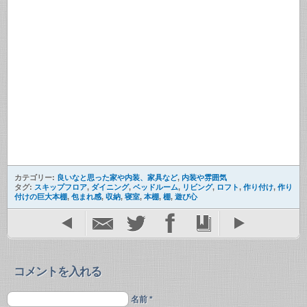
カテゴリー:
良いなと思った家や内装、家具など
,
内装や雰囲気
タグ:
スキップフロア
,
ダイニング
,
ベッドルーム
,
リビング
,
ロフト
,
作り付け
,
作り
付けの巨大本棚
,
包まれ感
,
収納
,
寝室
,
本棚
,
棚
,
遊び心
コメントを入れる
名前 *