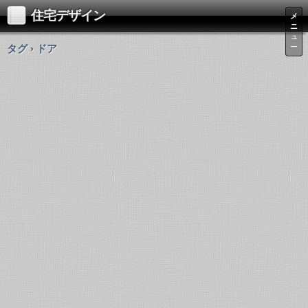
住宅デザイン
メ
ニ
ュ
タグ › ドア
ー