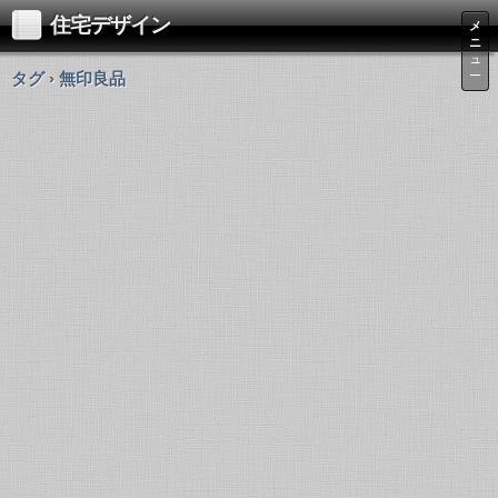
住宅デザイン
メ
ニ
ュ
タグ › 無印良品
ー