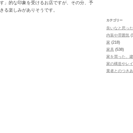
す」的な印象を受けるお店ですが、その分、予
きる楽しみがありそうです。
カテゴリー
良いなと思っ
内装や雰囲気
(
家
(218)
家具
(538)
家を買った、
家の構造やレ
業者とのつき