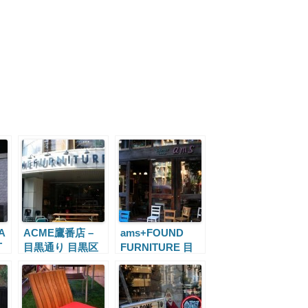
A
ACME鷹番店 –
ams+FOUND
丁
目黒通り 目黒区
FURNITURE 目
鷹番1丁目
黒区下目黒5丁目