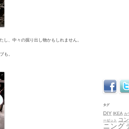
でしたし、中々の掘り出し物かもしれません。
ブも。
タグ
DIY
IKEA
カ
コン
ーゼット
ニング