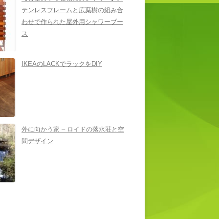
テンレスフレームと広葉樹の組み合
わせで作られた屋外用シャワーブー
ス
IKEAのLACKでラックをDIY
外に向かう家 – ロイドの落水荘と空
間デザイン