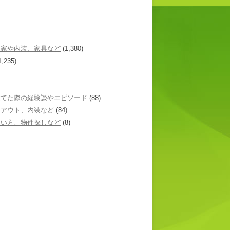
た家や内装、家具など
(1,380)
1,235)
建てた際の経験談やエピソード
(88)
イアウト、内装など
(84)
あい方、物件探しなど
(8)