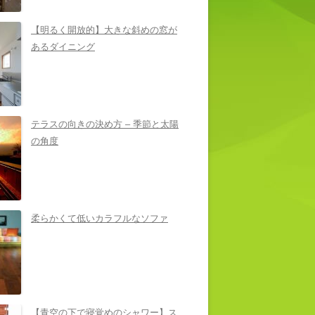
【明るく開放的】大きな斜めの窓が
あるダイニング
テラスの向きの決め方 – 季節と太陽
の角度
柔らかくて低いカラフルなソファ
【青空の下で寝覚めのシャワー】ス