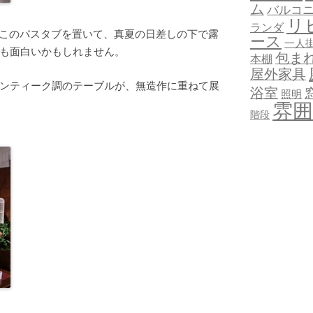
ム
バルコ
リ
ランダ
ダにこのバスタブを置いて、真夏の日差しの下で露
ース
一人
も面白いかもしれません。
包ま
本棚
屋外家具
ンティーク調のテーブルが、無造作に重ねて展
浴室
照明
雰囲
階段