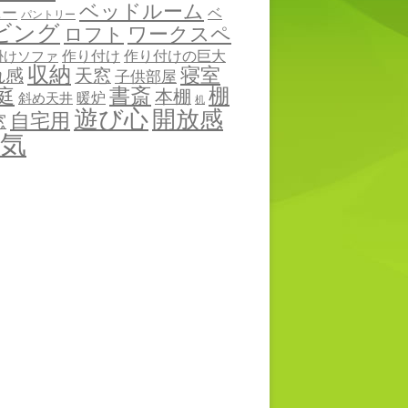
ベッドルーム
ニー
ベ
パントリー
ビング
ワークスペ
ロフト
作り付け
作り付けの巨大
掛けソファ
収納
寝室
れ感
天窓
子供部屋
棚
庭
書斎
本棚
暖炉
斜め天井
机
遊び心
開放感
自宅用
窓
気