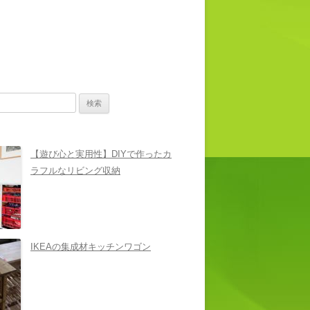
【遊び心と実用性】DIYで作ったカ
ラフルなリビング収納
IKEAの集成材キッチンワゴン