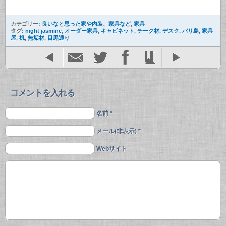
カテゴリー:
良いなと思った家や内装、家具など
,
家具
タグ:
night jasmine
,
オーダー家具
,
キャビネット
,
チーク材
,
デスク
,
バリ島
,
家具
屋
,
机
,
無垢材
,
目黒通り
コメントを入れる
名前 *
メール(非表示) *
Webサイト