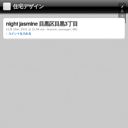
住宅デザイン
メ
ニ
ュ
ー
night jasmine 目黒区目黒3丁目
11月 25th, 2011 @ 11:56 am › branch_manager_WU
↓ コメントを入れる