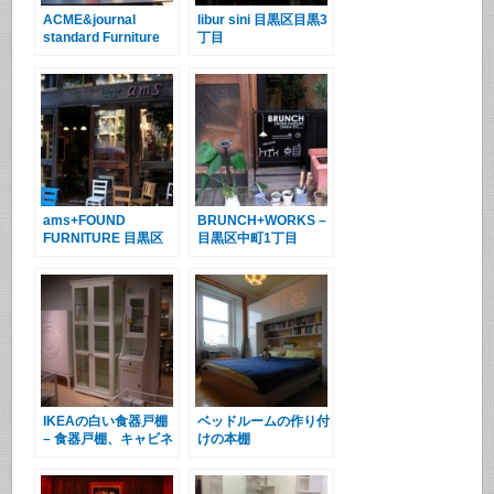
ACME&journal
libur sini 目黒区目黒3
standard Furniture
丁目
目黒区目黒3丁目
ams+FOUND
BRUNCH+WORKS –
FURNITURE 目黒区
目黒区中町1丁目
下目黒5丁目
IKEAの白い食器戸棚
ベッドルームの作り付
– 食器戸棚、キャビネ
けの本棚
ット2