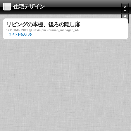
住宅デザイン
メ
ニ
ュ
ー
リビングの本棚、後ろの隠し扉
12月 15th, 2011 @ 08:43 pm › branch_manager_WU
↓ コメントを入れる