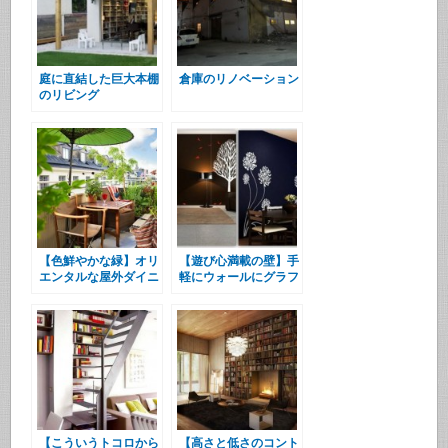
庭に直結した巨大本棚
倉庫のリノベーション
のリビング
【色鮮やかな緑】オリ
【遊び心満載の壁】手
エンタルな屋外ダイニ
軽にウォールにグラフ
ング
ィック
【こういうトコロから
【高さと低さのコント