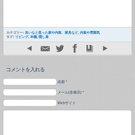
カテゴリー:
良いなと思った家や内装、家具など
,
内装や雰囲気
タグ:
リビング
,
本棚
,
隠し扉
コメントを入れる
名前 *
メール(非表示) *
Webサイト