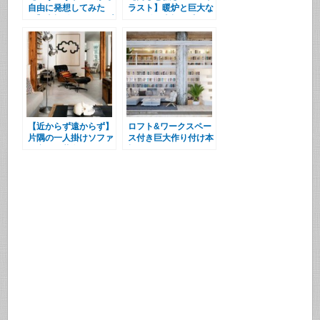
自由に発想してみた
ラスト】暖炉と巨大な
い】本棚付きのシンプ
作り付け本棚と毛の長
ルな階段
いラグ
【近からず遠からず】
ロフト&ワークスペー
片隅の一人掛けソファ
ス付き巨大作り付け本
と空間の共有
棚