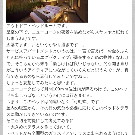
アウトドア・ベッドルームです。
星空の下で、ニューヨークの夜景を眺めながらスヤスヤと眠れて
しまうわけです。
洒落てます…。というかやり過ぎです…。
サービスアパートメントというのは、一言で言えば「お金をふん
だんに持っているエグゼクティブが滞在するための物件」なわけ
で、そこら辺から来る「楽しければ良いじゃない」的な開き直り
がこういうアイディアにつながっていくんだと思うんですが、真
似できるものなら真似してみたいですね…。
ちょっと妄想してみたいと思います。
ニューヨークだって月間100ｍｍ位は雨が降るわけで、このベッ
ドも出しっぱなしというわけには行きません。
つまり、このベッドは間違いなく「可動式」です。
屋内の寝室から、その日の気分や必要に応じてこのベッドをテラ
スに動かしてきているわけです。
そこら辺を前提にして考えてみるに、
・大きめのテラスを作っておいて、
・ベッドから全開型のガラスドアでテラスに出られるようにして