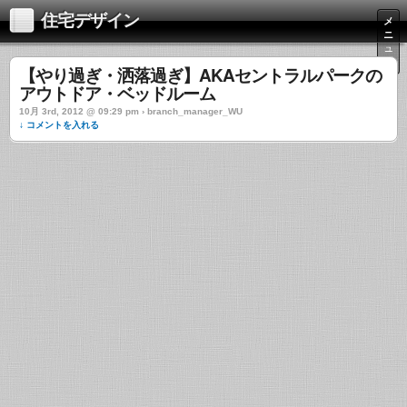
住宅デザイン
メ
ニ
ュ
ー
【やり過ぎ・洒落過ぎ】AKAセントラルパークの
アウトドア・ベッドルーム
10月 3rd, 2012 @ 09:29 pm › branch_manager_WU
↓ コメントを入れる