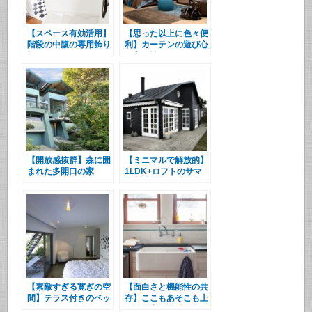
【スペース有効活用】
【思った以上に色々便
階段の中腹の専用飾り
利】カーテンの遊び心
棚スペース
と実用性
【開放感抜群】森に囲
【ミニマルで解放的】
まれた多開口の家
1LDK+ロフトのサマ
ーハウス
【素敵すぎる寛ぎの空
【面白さと機能性の共
間】テラス付きのベッ
存】ここもあそこも上
ドルーム
げ下げ窓