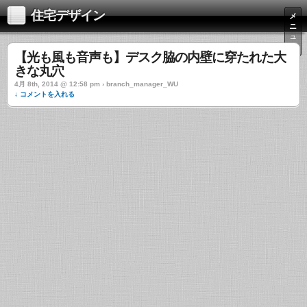
住宅デザイン
メ
ニ
ュ
ー
【光も風も音声も】デスク脇の内壁に穿たれた大
きな丸穴
4月 8th, 2014 @ 12:58 pm › branch_manager_WU
↓ コメントを入れる