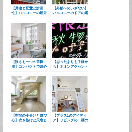
【用途と配置と計画
【外部へのいざない】
性】バルコニーの屋外
バルコニーのドアの選
ダイニング
択肢
【狭さも一つの選択
【思ったよりも手軽か
肢】コンパクトで居心
も】ネオンアクセント
地の良い空間
とインテリアの遊び心
【空間の小分けと遊び
【プラス1のアイディ
心】吹き抜けと天窓と
ア】リビングの一画の
ハンモックのある子供
ロフトベッド
部屋