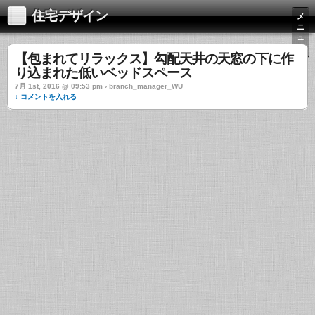
住宅デザイン
メ
ニ
ュ
ー
【包まれてリラックス】勾配天井の天窓の下に作
り込まれた低いベッドスペース
7月 1st, 2016 @ 09:53 pm › branch_manager_WU
↓ コメントを入れる