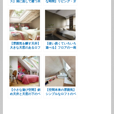
ス】湖に面して建つ木
な時間】リビング・ダ
製の洞窟の寛ぎ空間
イニング・キッチンの
上のリラックスエリア
【雰囲気を醸す天井】
【使い易くていろいろ
大きな天窓のあるロフ
遊べる】フロアの一画
トの子供部屋
に作り込まれた使い勝
手の良い小上がり空間
【小さな遊び空間】斜
【空間本来の雰囲気】
め天井と天窓の下のベ
シンプルなロフトのベ
ッドルーム
ッドルーム