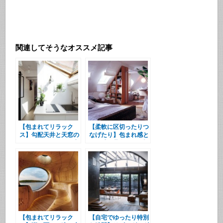
関連してそうなオススメ記事
【包まれてリラック
【柔軟に区切ったりつ
ス】勾配天井と天窓の
なげたり】包まれ感と
下の明るく開放的な寛
開放感が共存する屋根
ぎスペース
裏部屋のベッドルーム
とバスルーム
【包まれてリラック
【自宅でゆったり特別