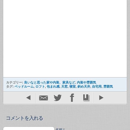
カテゴリー:
良いなと思った家や内装、家具など
,
内装や雰囲気
タグ:
ベッドルーム
,
ロフト
,
包まれ感
,
天窓
,
寝室
,
斜め天井
,
自宅用
,
雰囲気
コメントを入れる