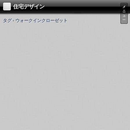
住宅デザイン
メ
ニ
ュ
タグ › ウォークインクローゼット
ー