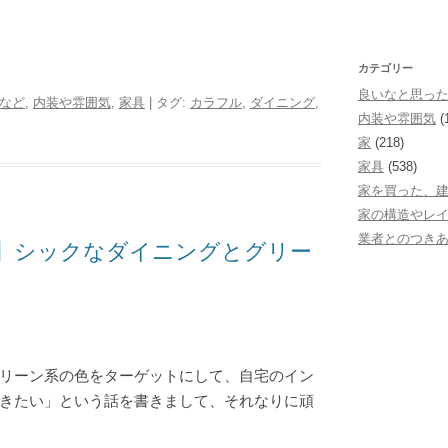
カテゴリー
良いなと思っ
など
,
内装や雰囲気
,
家具
| タグ:
カラフル
,
ダイニング
,
内装や雰囲気
(
家
(218)
家具
(538)
家を買った、
家の構造やレ
業者とのつき
】シックなダイニングとグリー
リーン系の色をターゲットにして、自宅のイン
きたい」という話を書きまして、それなりに頑