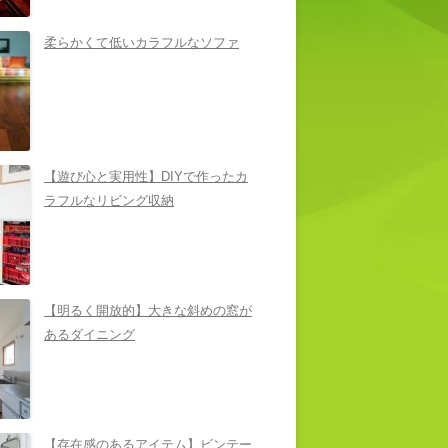
柔らかくて低いカラフルなソファ
【遊び心と実用性】DIYで作ったカ
ラフルなリビング収納
【明るく開放的】大きな斜めの窓が
あるダイニング
【存在感のあるアイテム】ビンテー