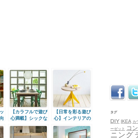
ッ
【カラフルで遊び
【日常を彩る遊び
タグ
向
心満載】シックな
心】インテリアの
DIY
IKEA
カ
ラ
ダイニングとグリ
中に重ねられた黄
コン
ーゼット
ーン
色
ニング