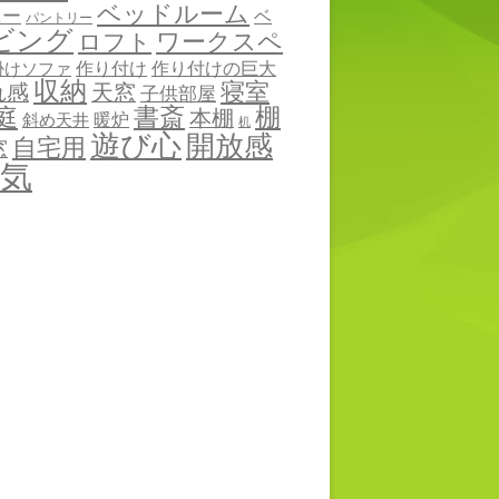
ベッドルーム
ニー
ベ
パントリー
ビング
ワークスペ
ロフト
作り付け
作り付けの巨大
掛けソファ
収納
寝室
れ感
天窓
子供部屋
棚
庭
書斎
本棚
暖炉
斜め天井
机
遊び心
開放感
自宅用
窓
気