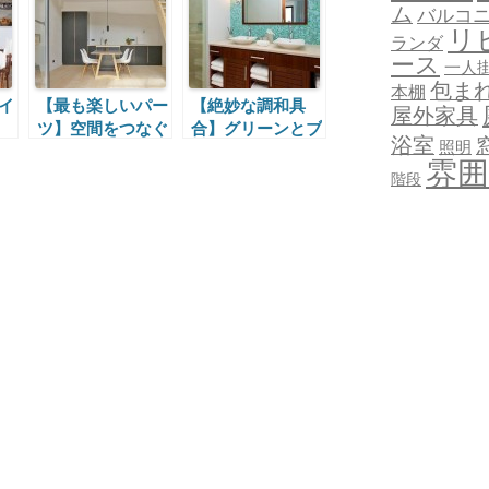
ム
バルコ
リ
ランダ
ース
一人
包ま
本棚
イ
【最も楽しいパー
【絶妙な調和具
屋外家具
ツ】空間をつなぐ
合】グリーンとブ
浴室
照明
階段
ラウンの組み合わ
雰囲
せ
階段