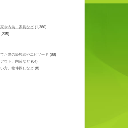
た家や内装、家具など
(1,380)
1,235)
建てた際の経験談やエピソード
(88)
イアウト、内装など
(84)
あい方、物件探しなど
(8)