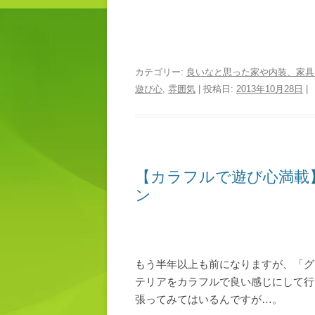
カテゴリー:
良いなと思った家や内装、家具
遊び心
,
雰囲気
| 投稿日:
2013年10月28日
|
【カラフルで遊び心満載
ン
もう半年以上も前になりますが、「グ
テリアをカラフルで良い感じにして行
張ってみてはいるんですが…。