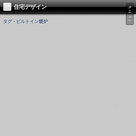
住宅デザイン
メ
ニ
ュ
タグ › ビルトイン暖炉
ー