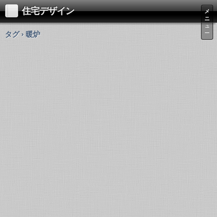
住宅デザイン
メ
ニ
ュ
タグ › 暖炉
ー