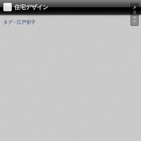
住宅デザイン
メ
ニ
ュ
タグ › 江戸切子
ー