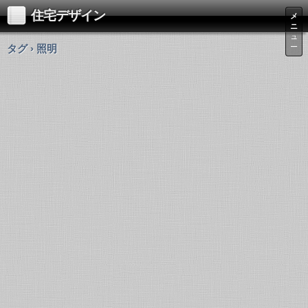
住宅デザイン
メ
ニ
ュ
タグ › 照明
ー