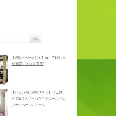
【趣味スペースにも】庭に置けちゃ
う”最高にイカす書斎”
【いろいろ応用できそう】間仕切り
壁で緩く区切られた半クローズドな
プライベートスペース