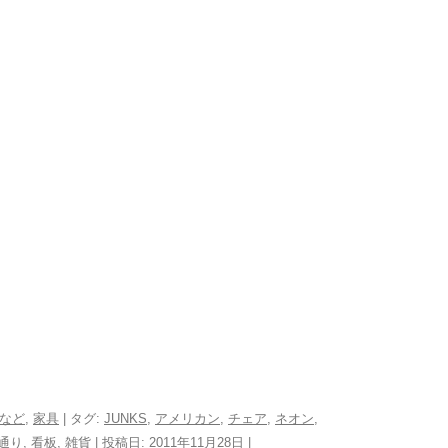
鷹
Furniture 目黒区
目黒3丁目
など
,
家具
| タグ:
JUNKS
,
アメリカン
,
チェア
,
ネオン
,
通り
,
看板
,
雑貨
| 投稿日:
2011年11月28日
|