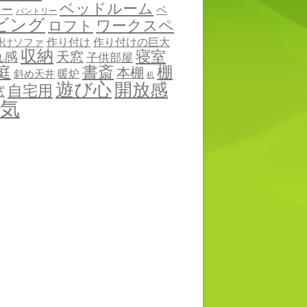
ベッドルーム
ニー
ベ
パントリー
ビング
ワークスペ
ロフト
作り付け
作り付けの巨大
掛けソファ
収納
寝室
れ感
天窓
子供部屋
棚
庭
書斎
本棚
暖炉
斜め天井
机
遊び心
開放感
自宅用
窓
気