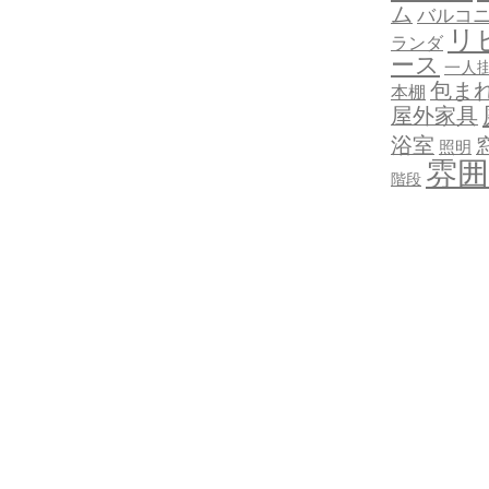
ム
バルコ
リ
ランダ
ース
一人
包ま
本棚
屋外家具
浴室
照明
雰囲
階段