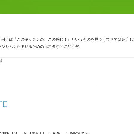
、例えば『このキッチンの、この感じ！』というものを見つけてきては紹介し
ージをふくらませるための元ネタなどにどうぞ。
コンテンツへスキップ
覧
丁目
11軒目は、下目黒5丁目にある、JUNKSです。