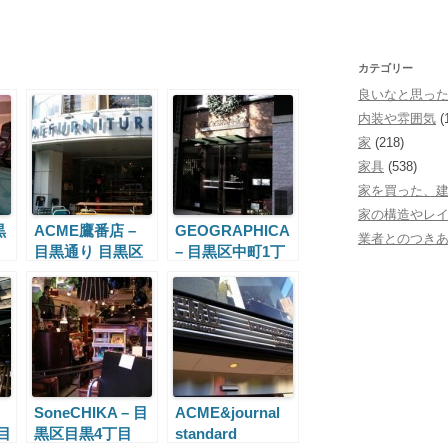
カテゴリー
良いなと思っ
内装や雰囲気
(
家
(218)
家具
(538)
家を買った、
家の構造やレ
黒
ACME鷹番店 –
GEOGRAPHICA
業者とのつき
目黒通り 目黒区
– 目黒区中町1丁
鷹番1丁目
目
SoneCHIKA – 目
ACME&journal
 目
黒区目黒4丁目
standard