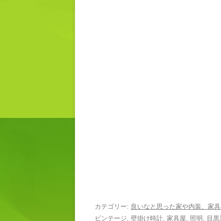
のあるリビング
黒通り 目黒区
番1丁目
カテゴリー:
良いなと思った家や内装、家具
ビンテージ
,
壁掛け時計
,
家具屋
,
照明
,
目黒