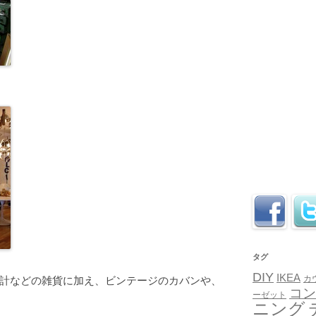
タグ
DIY
IKEA
カ
計などの雑貨に加え、ビンテージのカバンや、
コン
ーゼット
ニング