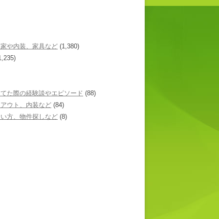
た家や内装、家具など
(1,380)
1,235)
建てた際の経験談やエピソード
(88)
イアウト、内装など
(84)
あい方、物件探しなど
(8)