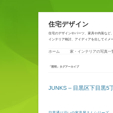
住宅デザイン
住宅のデザインやパーツ、家具や内装など
インテリア検討、アイディアを出してイメ
ホーム
家・インテリアの写真一
「
照明
」タグアーカイブ
JUNKS – 目黒区下目黒5
目黒通り沿いの家具屋さんシリーズ
、