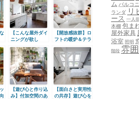
ム
バルコ
リ
ランダ
ース
一人
包ま
本棚
屋外家具
な
【こんな屋外ダイ
【開放感抜群】ロ
ニングが欲し
フトの暖炉＆テラ
浴室
照明
い！】中外二つの
ス付きリビング
雰囲
階段
ダイニングの間の
キッチン
ッ
【遊び心と作り込
【面白さと実用性
向
み】付加空間のあ
の共存】遊び心を
ラ
るコンパクトハウ
満たすこだわりの
ス
窓