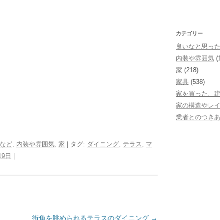
カテゴリー
良いなと思っ
内装や雰囲気
(
家
(218)
家具
(538)
家を買った、
家の構造やレ
業者とのつき
など
,
内装や雰囲気
,
家
| タグ:
ダイニング
,
テラス
,
マ
19日
|
街角を眺められるテラスのダイニング
→