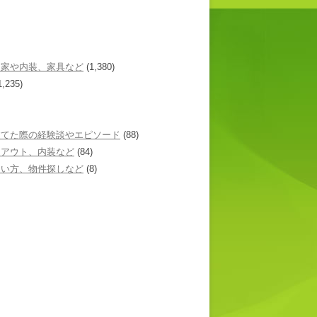
た家や内装、家具など
(1,380)
1,235)
建てた際の経験談やエピソード
(88)
イアウト、内装など
(84)
あい方、物件探しなど
(8)