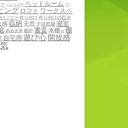
ベッドルーム
ニー
ベ
パントリー
ビング
ワークスペ
ロフト
作り付け
作り付けの巨大
掛けソファ
収納
寝室
れ感
天窓
子供部屋
棚
庭
書斎
本棚
暖炉
斜め天井
机
遊び心
開放感
自宅用
窓
気