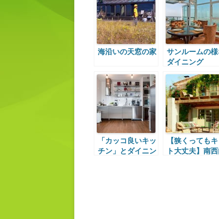
海沿いの天窓の家
サンルームの様
ダイニング
「カッコ良いキッ
【狭くってもキ
チン」とダイニン
ト大丈夫】南西
グとテラス
きのテラスとベ
ンダ