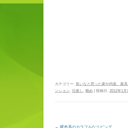
カテゴリー:
良いなと思った家や内装、家具
ンション
,
日差し
,
眺め
| 投稿日:
2012年1月
投稿ナビゲーション
←
暖色系のカラフルなリビング