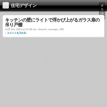
住宅デザイン
メ
ニ
ュ
ー
キッチンの壁にライトで浮かび上がるガラス扉の
吊り戸棚
12月 3rd, 2014 @ 01:08 am › branch_manager_WU
↓ コメントを入れる