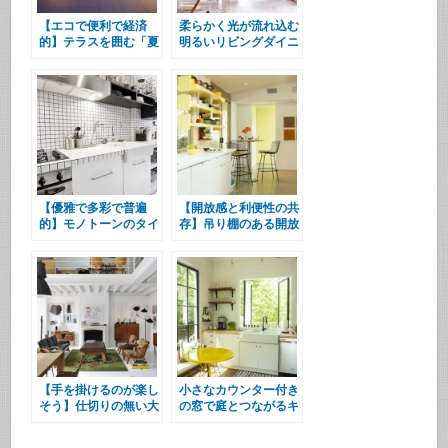
【エコで便利で経済
柔らかく光が流れ込む
的】テラスを囲む「夏
明るいリビングダイニ
の壁」
ング
【優雅で多彩で普遍
【開放感と利便性の共
的】モノトーンのタイ
存】吊り棚のある開放
ル貼りキッチン
的なキッチン
【手を掛けるのが楽し
小さなカウンター付き
そう】仕切りの無い大
の窓で庭とつながるキ
空間ロフト
ッチン