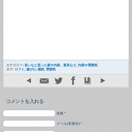
カテゴリー:
良いなと思った家や内装、家具など
,
内装や雰囲気
タグ:
ロフト
,
遊び心
,
階段
,
雰囲気
コメントを入れる
名前 *
メール(非表示) *