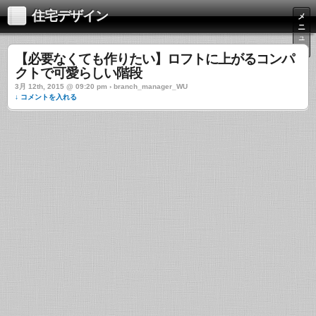
住宅デザイン
メ
ニ
ュ
ー
【必要なくても作りたい】ロフトに上がるコンパ
クトで可愛らしい階段
3月 12th, 2015 @ 09:20 pm › branch_manager_WU
↓ コメントを入れる