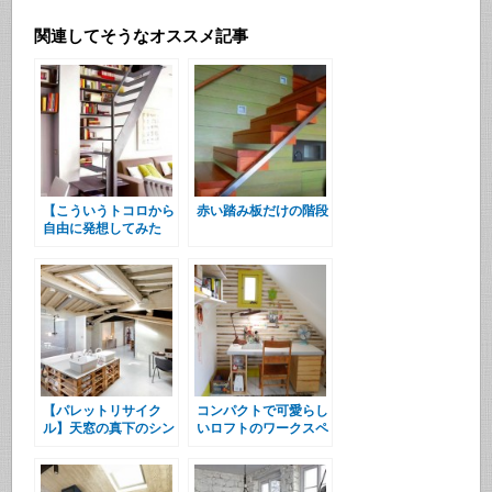
関連してそうなオススメ記事
【こういうトコロから
赤い踏み板だけの階段
自由に発想してみた
い】本棚付きのシンプ
ルな階段
【パレットリサイク
コンパクトで可愛らし
ル】天窓の真下のシン
いロフトのワークスペ
ク&バスタブ
ース