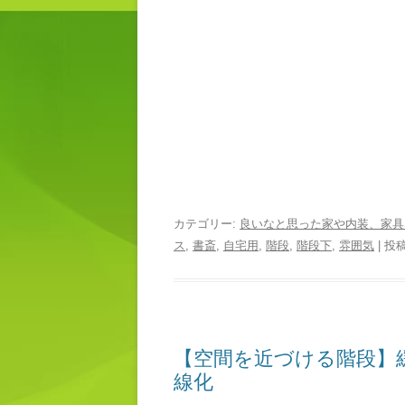
カテゴリー:
良いなと思った家や内装、家具
ス
,
書斎
,
自宅用
,
階段
,
階段下
,
雰囲気
| 投
【空間を近づける階段】
線化