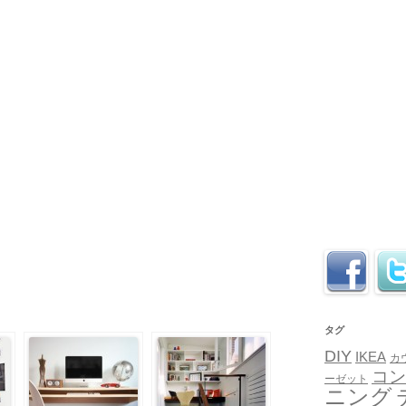
タグ
DIY
IKEA
カ
コン
ーゼット
ニング