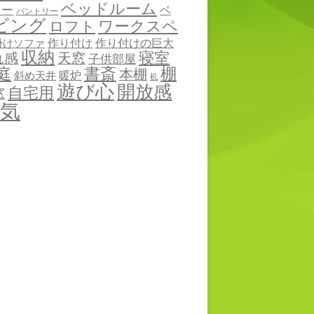
ベッドルーム
ニー
ベ
パントリー
ビング
ワークスペ
ロフト
作り付け
作り付けの巨大
掛けソファ
収納
寝室
れ感
天窓
子供部屋
棚
庭
書斎
本棚
暖炉
斜め天井
机
遊び心
開放感
自宅用
窓
気