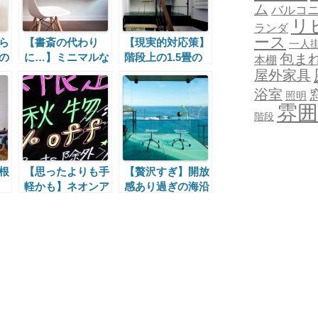
ム
バルコ
リ
ランダ
ース
ら
【書斎の代わり
【現実的対応策】
一人
包ま
の
に…】ミニマルな
階段上の1.5畳の
本棚
ウォールデスク
ワークスペース
屋外家具
浴室
照明
雰囲
階段
根
【思ったよりも手
【贅沢すぎ】開放
軽かも】ネオンア
感あり過ぎの海沿
クセントとインテ
いの書斎
リアの遊び心