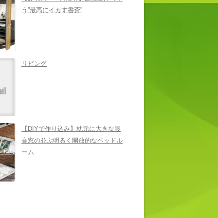
う”最高にイカす書斎”
リビング
【DIYで作り込み】枕元に大きな腰
高窓の並ぶ明るく開放的なベッドル
ーム