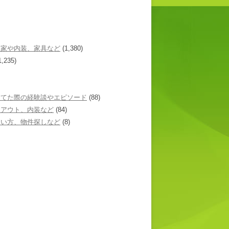
た家や内装、家具など
(1,380)
1,235)
建てた際の経験談やエピソード
(88)
イアウト、内装など
(84)
あい方、物件探しなど
(8)