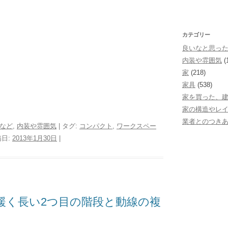
カテゴリー
良いなと思っ
内装や雰囲気
(
家
(218)
家具
(538)
家を買った、
家の構造やレ
業者とのつき
など
,
内装や雰囲気
| タグ:
コンパクト
,
ワークスペー
稿日:
2013年1月30日
|
緩く長い2つ目の階段と動線の複