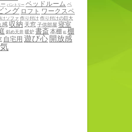
ベッドルーム
ニー
ベ
パントリー
ビング
ワークスペ
ロフト
作り付け
作り付けの巨大
掛けソファ
収納
寝室
れ感
天窓
子供部屋
棚
庭
書斎
本棚
暖炉
斜め天井
机
遊び心
開放感
自宅用
窓
気