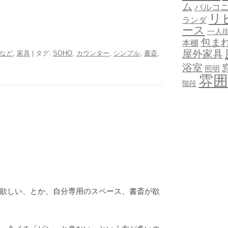
ム
バルコ
リ
ランダ
ース
一人
包ま
本棚
屋外家具
など
,
家具
| タグ:
SOHO
,
カウンター
,
シンプル
,
書斎
,
浴室
照明
雰囲
階段
欲しい、とか、自分専用のスペース、書斎が欲