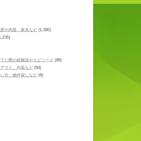
た家や内装、家具など
(1,380)
1,235)
建てた際の経験談やエピソード
(88)
イアウト、内装など
(84)
あい方、物件探しなど
(8)