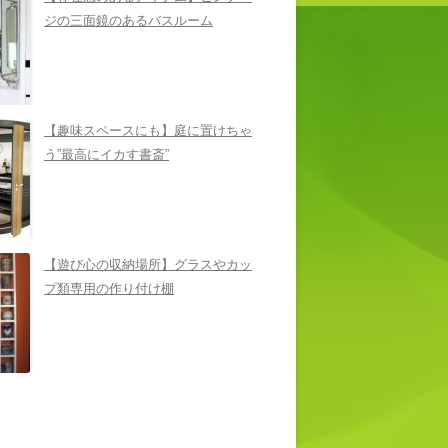
ジの三面鏡のあるバスルーム
【趣味スペースにも】庭に置けちゃ
う”最高にイカす書斎”
【遊び心の収納場所】グラスやカッ
プ類専用の作り付け棚