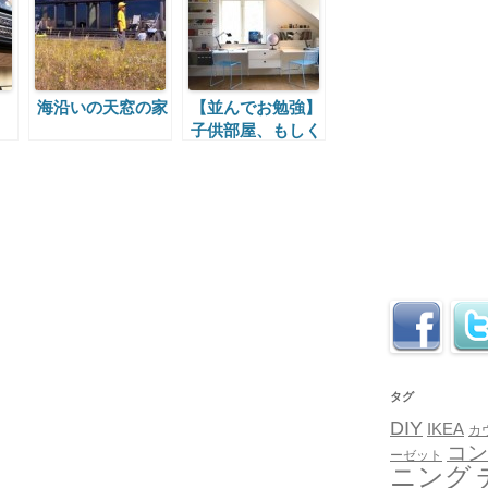
海沿いの天窓の家
【並んでお勉強】
子供部屋、もしく
区
はワークエリアの
横長デスクの距離
感
タグ
DIY
IKEA
カ
コン
ーゼット
ニング