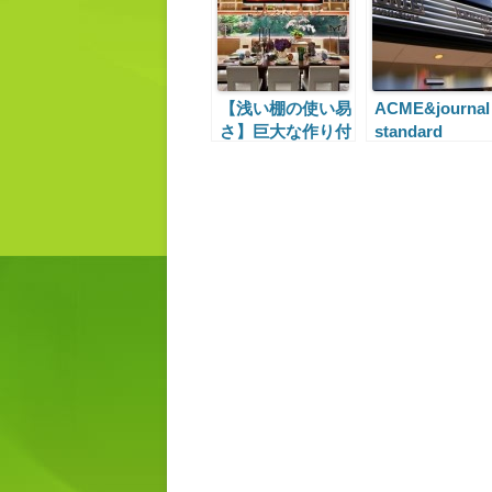
【浅い棚の使い易
ACME&journal
さ】巨大な作り付
standard
け本棚&酒棚
Furniture 目黒
目黒3丁目