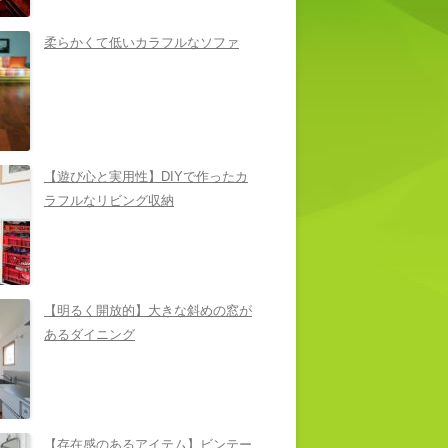
柔らかくて低いカラフルなソファ
【遊び心と実用性】DIYで作ったカ
ラフルなリビング収納
【明るく開放的】大きな斜めの窓が
あるダイニング
【存在感のあるアイテム】ビンテー