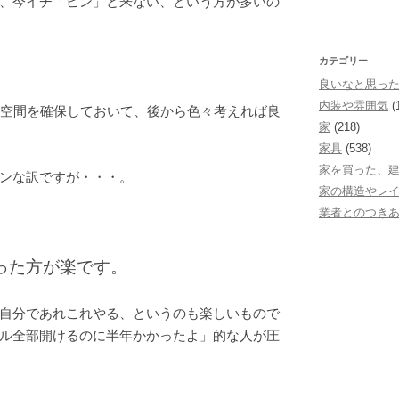
、今イチ「ピン」と来ない、という方が多いの
カテゴリー
良いなと思っ
内装や雰囲気
(
空間を確保しておいて、後から色々考えれば良
家
(218)
家具
(538)
家を買った、
ンな訳ですが・・・。
家の構造やレ
業者とのつき
った方が楽です。
自分であれこれやる、というのも楽しいもので
ル全部開けるのに半年かかったよ」的な人が圧