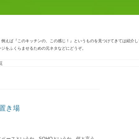
、例えば『このキッチンの、この感じ！』というものを見つけてきては紹介し
ージをふくらませるための元ネタなどにどうぞ。
コンテンツへスキップ
覧
置き場
スペースというか、SOHOというか、何と言う