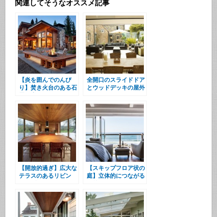
関連してそうなオススメ記事
【炎を囲んでのんび
全開口のスライドドア
り】焚き火台のある石
とウッドデッキの屋外
畳の庭
リビング
【開放的過ぎ】広大な
【スキップフロア状の
テラスのあるリビン
庭】立体的につながる
グ・ダイニング
屋外スペース