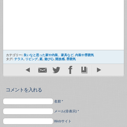
カテゴリー:
良いなと思った家や内装、家具など
,
内装や雰囲気
タグ:
テラス
,
リビング
,
庭
,
遊び心
,
開放感
,
雰囲気
コメントを入れる
名前 *
メール(非表示) *
Webサイト