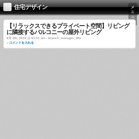
住宅デザイン
メ
ニ
ュ
ー
【リラックスできるプライベート空間】リビング
に隣接するバルコニーの屋外リビング
8月 4th, 2016 @ 01:51 am › branch_manager_WU
↓ コメントを入れる