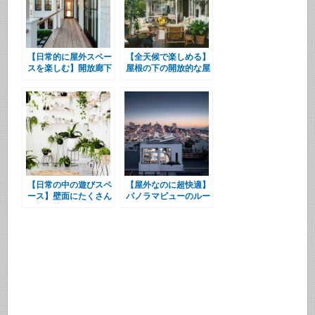
【日常的に屋外スペー
【全天候で楽しめる】
スを楽しむ】開放廊下
屋根の下の開放的な屋
とバルコニーでつなが
外ダイニング
るリビングとベッドル
ーム
【日常の中の遊びスペ
【屋外なのに超快適】
ース】壁面にたくさん
パノラマビューのルー
の棚と植物と雑貨のあ
フバルコニー
るリビング